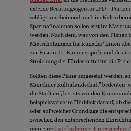
offenen Brief
an die Stadtspitze verfasst.
externe Beratungsagentur „PD – Partners
schlägt anscheinend auch im Kulturbereic
Sparmaßnahmen sollen erst im März na
werden. Nach dem, was von den Plänen bi
Mieterhöhungen für Künstler*innen über 
zur Fusion der Kammerspiele und des Vol
Streichung der Fördermittel für die Freie 
Sollten diese Pläne umgesetzt werden, so
Münchner Kulturlandschaft" bedeuten, wie
die Stadt auf, bereits vor den Kommunal
beispielsweise im Hinblick darauf, ob die
oder auf welcher Grundlage die entsprec
zwischen den entsprechenden Einrichtun
man eine
Liste bisheriger Unterzeichne