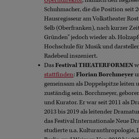
Operndirektor
, nämlich den Regiss
Schuhmacher, die die Position seit 
Hausregisseur am Volkstheater Rosto
Selb (Oberfranken), nach kurzer Zeit
Gründen" jedoch wieder ab. Holzapfe
Hochschule für Musik und darstelle
Radebeul inszeniert.
Das
Festival THEATERFORMEN
w
stattfinden
:
Florian Borchmeyer
u
gemeinsam als Doppelspitze leiten u
zuständig sein. Borchmeyer, geboren
und Kurator. Er war seit 2011 als D
2013 bis 2019 als leitender Dramatu
das Festival Internationale Neue D
studierte u.a. Kulturanthropologie,