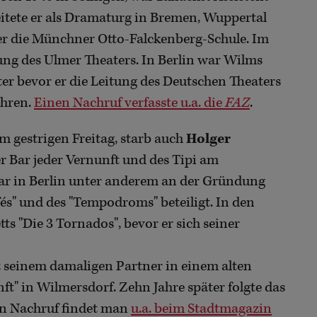
itete er als Dramaturg in Bremen, Wuppertal
er die Münchner Otto-Falckenberg-Schule. Im
ung des Ulmer Theaters. In Berlin war Wilms
r bevor er die Leitung des Deutschen Theaters
ahren.
Einen Nachruf verfasste u.a. die
FAZ
.
m gestrigen Freitag, starb auch
Holger
r Bar jeder Vernunft und des Tipi am
ar in Berlin unter anderem an der Gründung
fés" und des "Tempodroms" beteiligt. In den
ts "Die 3 Tornados", bevor er sich seiner
 seinem damaligen Partner in einem alten
ft" in Wilmersdorf. Zehn Jahre später folgte das
en Nachruf findet man
u.a. beim Stadtmagazin