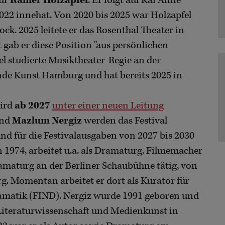
eur
Rainer Holzapfel
. Er folgt auf Kai Anne
2022 innehat. Von 2020 bis 2025 war Holzapfel
ck. 2025 leitete er das Rosenthal Theater in
 gab er diese Position "aus persönlichen
l studierte Musiktheater-Regie an der
nde Kunst Hamburg und hat bereits 2025 in
ird
ab 2027
unter einer neuen Leitung
nd
Mazlum Nergiz
werden das Festival
nd für die Festivalausgaben von 2027 bis 2030
 1974, arbeitet u.a. als Dramaturg, Filmemacher
ramaturg an der Berliner Schaubühne tätig, von
rg. Momentan arbeitet er dort als Kurator für
ramatik (FIND). Nergiz wurde 1991 geboren und
 Literaturwissenschaft und Medienkunst in