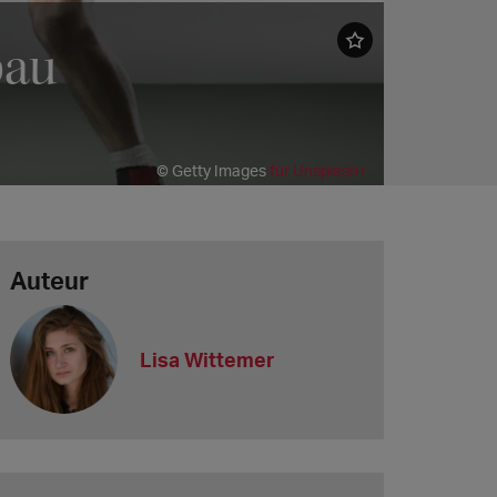
bau
© Getty Images
für Unsplash+
Auteur
Lisa Wittemer