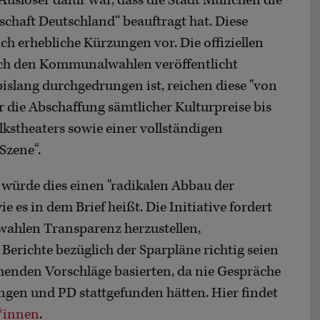
 Auslöser dafür war, dass die Stadt München die
chaft Deutschland“ beauftragt hat. Diese
h erhebliche Kürzungen vor. Die offiziellen
ch den Kommunalwahlen veröffentlicht
slang durchgedrungen ist, reichen diese "von
die Abschaffung sämtlicher Kulturpreise bis
kstheaters sowie einer vollständigen
Szene‘‘.
 würde dies einen "radikalen Abbau der
 es in dem Brief heißt. Die Initiative fordert
wahlen Transparenz herzustellen,
 Berichte bezüglich der Sparpläne richtig seien
henden Vorschläge basierten, da nie Gespräche
gen und PD stattgefunden hätten. Hier findet
r*innen
.