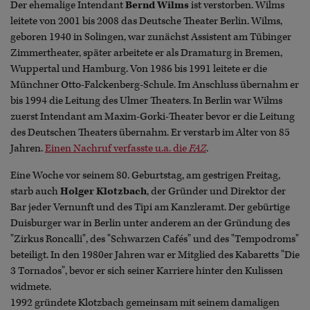
Der ehemalige Intendant
Bernd Wilms
ist verstorben. Wilms
leitete von 2001 bis 2008 das Deutsche Theater Berlin. Wilms,
geboren 1940 in Solingen, war zunächst Assistent am Tübinger
Zimmertheater, später arbeitete er als Dramaturg in Bremen,
Wuppertal und Hamburg. Von 1986 bis 1991 leitete er die
Münchner Otto-Falckenberg-Schule. Im Anschluss übernahm er
bis 1994 die Leitung des Ulmer Theaters. In Berlin war Wilms
zuerst Intendant am Maxim-Gorki-Theater bevor er die Leitung
des Deutschen Theaters übernahm. Er verstarb im Alter von 85
Jahren.
Einen Nachruf verfasste u.a. die
FAZ
.
Eine Woche vor seinem 80. Geburtstag, am gestrigen Freitag,
starb auch
Holger Klotzbach
, der Gründer und Direktor der
Bar jeder Vernunft und des Tipi am Kanzleramt. Der gebürtige
Duisburger war in Berlin unter anderem an der Gründung des
"Zirkus Roncalli", des "Schwarzen Cafés" und des "Tempodroms"
beteiligt. In den 1980er Jahren war er Mitglied des Kabaretts "Die
3 Tornados", bevor er sich seiner Karriere hinter den Kulissen
widmete.
1992 gründete Klotzbach gemeinsam mit seinem damaligen