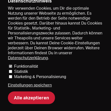
Datenschutzhinweis
Wir verwenden Cookies, um Dir die optimale
Nutzung unserer Webseite zu ermöglichen. Es
werden für den Betrieb der Seite notwendige
Speichern
Cookies gesetzt. Darüber hinaus kannst Du Cookies
für Statistik-, Marketing- und
Personalisierungszwecke zulassen. Dadurch können
wir Theapolis und unsere Services weiter
verbessern. Du kannst Deine Cookie-Einstellungen
jederzeit über Deinen Browser widerrufen. Weitere
Informationen findest Du in unserer
Datenschutzerklärung
.
Funktionalität
Preise und Mitgliedschaften
KIBA
Gagenspiegel
Statistik
Mediadaten
Über uns
Impressum
AGB
Datenschutz
Marketing & Personalisierung
Kontakt
Hilfe
Newsletter
Einstellungen speichern
Alle akzeptieren
DE
EN
FR