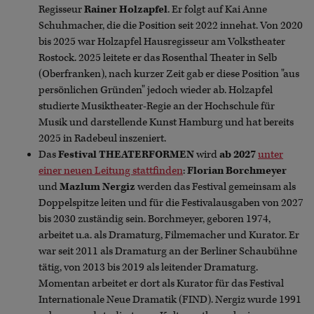
Regisseur
Rainer Holzapfel
. Er folgt auf Kai Anne
Schuhmacher, die die Position seit 2022 innehat. Von 2020
bis 2025 war Holzapfel Hausregisseur am Volkstheater
Rostock. 2025 leitete er das Rosenthal Theater in Selb
(Oberfranken), nach kurzer Zeit gab er diese Position "aus
persönlichen Gründen" jedoch wieder ab. Holzapfel
studierte Musiktheater-Regie an der Hochschule für
Musik und darstellende Kunst Hamburg und hat bereits
2025 in Radebeul inszeniert.
Das
Festival THEATERFORMEN
wird
ab 2027
unter
einer neuen Leitung stattfinden
:
Florian Borchmeyer
und
Mazlum Nergiz
werden das Festival gemeinsam als
Doppelspitze leiten und für die Festivalausgaben von 2027
bis 2030 zuständig sein. Borchmeyer, geboren 1974,
arbeitet u.a. als Dramaturg, Filmemacher und Kurator. Er
war seit 2011 als Dramaturg an der Berliner Schaubühne
tätig, von 2013 bis 2019 als leitender Dramaturg.
Momentan arbeitet er dort als Kurator für das Festival
Internationale Neue Dramatik (FIND). Nergiz wurde 1991