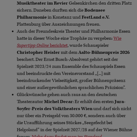
Musiktheater im Revier
Gelsenkirchen den dritten Platz
sichern. Daneben durften sich die
Bodensee
Philharmonie
in Konstanz und
FestLand e.V.
Plattenburg über Auszeichnungen freuen.
Auch der Freundeskreis Theater und Philharmonie Essen
hatte in dieser Woche eine Trophäe zu vergeben:
Wie
Supertipp Online
berichtet
, wurde Schauspieler
Christopher Heisler
mit dem
Aalto-Bühnenpreis 2026
beschert. Der Ernst Busch-Absolvent gehört seit der
Spielzeit 2023/24 zum Ensemble des Schauspiels Essen
und beeindruckte den Vereinsvorstand „[...] mit
beeindruckender Vielseitigkeit, großer Bühnenpräsenz
und einer außergewöhnlichen sprachlichen Präzision“.
Glückwünsche gehen auch raus an den deutschen
Theaterautor
Michel Decar
: Er erhält den ersten
Jura-
Soyfer-Preis des Volktheaters Wien
und darf sich nicht
nur über ein Preisgeld von 30.000 €, sondern auch über
die Uraufführung seines Stückes „Seegefecht bei
Helgoland“ in der Spielzeit 2027/28 auf der Wiener Bühne
freuen.
Mehr dazu findet man im
Standard
.