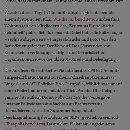
Außer, dass es statt einem „Thunderdome“ einen Hitzedom gibt.
Was sich dieser Tage in Chemnitz abspielt, gleicht ebenfalls
einem dystopischen Film:
Wie die
taz
berichtete
, wurden fünf
Wohnungen von Mitgliedern des „Zentrums für politische
Schönheit“ polizeilich durchsucht. Dabei habe die Polizei sogar
– rechtswidrigerweise – Fingerabdrücke und Fotos von den
Betroffenen gefordert. Der Vorwurf: Das „Verwenden von
Kennzeichen verfassungswidriger und terroristischer
Organisationen sowie der üblen Nachrede und Beleidigung“.
Der Auslöser: Ein satirisches Plakat, das das ZPS in Chemnitz
aufgestellt hatte. Darauf zu sehen: Polizeihauptkommissar
Ringo S. und AfD-Politiker Tino Chrupalla, fröhlich vereint auf
einem Polizeimotorrad, mit dem Titel: „Auf der Überholspur
ganz rechts außen“. Damit wolle das ZpS die Weitergabe
interner Polizeidaten aus Sachsen an Rechtsextreme
thematisieren, wie es im Zusammenhang mit der
Beschlagnahmung des „Adenauer SRP+“ geschehen sein soll
(
Theapolis berichtete
). Da auf dem Plakat ein angedeutetes