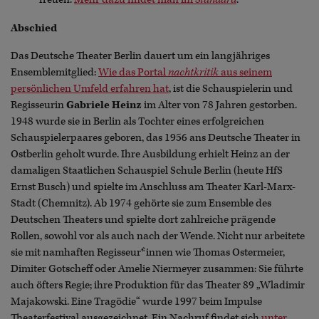
Abschied
Das Deutsche Theater Berlin dauert um ein langjähriges
Ensemblemitglied:
Wie das Portal
nachtkritik
aus seinem
persönlichen Umfeld erfahren hat
, ist die Schauspielerin und
Regisseurin
Gabriele Heinz
im Alter von 78 Jahren gestorben.
1948 wurde sie in Berlin als Tochter eines erfolgreichen
Schauspielerpaares geboren, das 1956 ans Deutsche Theater in
Ostberlin geholt wurde. Ihre Ausbildung erhielt Heinz an der
damaligen Staatlichen Schauspiel Schule Berlin (heute HfS
Ernst Busch) und spielte im Anschluss am Theater Karl-Marx-
Stadt (Chemnitz). Ab 1974 gehörte sie zum Ensemble des
Deutschen Theaters und spielte dort zahlreiche prägende
Rollen, sowohl vor als auch nach der Wende. Nicht nur arbeitete
sie mit namhaften Regisseur*innen wie Thomas Ostermeier,
Dimiter Gotscheff oder Amelie Niermeyer zusammen: Sie führte
auch öfters Regie; ihre Produktion für das Theater 89 „Wladimir
Majakowski. Eine Tragödie“ wurde 1997 beim Impulse
Theaterfestival ausgezeichnet. Ein Nachruf findet sich
unter