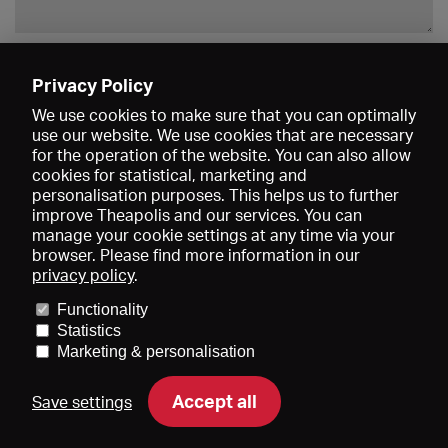
Enregistrer
Privacy Policy
We use cookies to make sure that you can optimally
use our website. We use cookies that are necessary
for the operation of the website. You can also allow
cookies for statistical, marketing and
personalisation purposes. This helps us to further
improve Theapolis and our services. You can
manage your cookie settings at any time via your
browser. Please find more information in our
privacy policy
.
Prix et adhésions
KIBA
Gagenspiegel
Functionality
Données médiatiques
Qui sommes-nous?
Mentions légales
Statistics
Conditions générales de vente
Protection des données
Marketing & personalisation
Contact
Aide
Newsletter
Accept all
Save settings