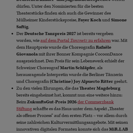
dürfen. Unter den Nominierten für die besten
Theaterstücke finden sich auch die Gewinner des
Mülheimer Kinderstückepreise,
Fayer Koch
und
Simone
Saftig
.
Der
Deutsche Tanzpreis 2027
ist bereits vergeben
worden, wie
auf dem Portal
Tanznetz
zu erfahren
war. Mit
dem Hauptpreis wurde die Choreografin
Rafaële
Giovanola
mit ihrer Bonner Kompagnie CocoonDance
ausgezeichnet. Den Preis für sein Lebenswerk erhielt der
Schweizer Choreograf
Martin Schläpfer
, als
herausragende Interpretin wurde die Berliner Tänzerin
und Choregrafin
(Christine) Joy Alpuerto Ritter
geehrt.
Zu den vielen Ehrungen, die das
Theater Magdeburg
bereits eingeheimst hat, kommt nun eine weitere hinzu:
Beim
ZukunftsGut-Preis 2026
der Commerzbank
Stiftung
schaffte es das Haus unter dem Aspekt „Theater
als offener Prozess“ auf den ersten Platz – vor allem durch
seine zahlreichen Kulturvermittlungsangebote. Mit seinen
innovativen digitalen Formaten konnte sich das
MiR.LAB