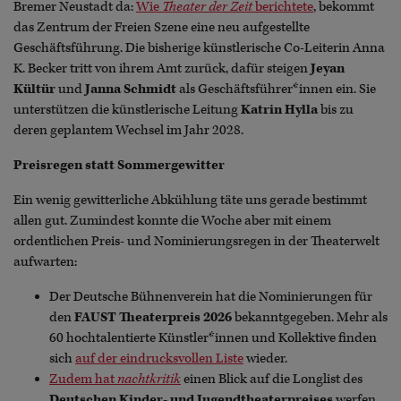
Bremer Neustadt da:
Wie
Theater der Zeit
berichtete
, bekommt
das Zentrum der Freien Szene eine neu aufgestellte
Geschäftsführung. Die bisherige künstlerische Co-Leiterin Anna
K. Becker tritt von ihrem Amt zurück, dafür steigen
Jeyan
Kültür
und
Janna Schmidt
als Geschäftsführer*innen ein. Sie
unterstützen die künstlerische Leitung
Katrin Hylla
bis zu
deren geplantem Wechsel im Jahr 2028.
Preisregen statt Sommergewitter
Ein wenig gewitterliche Abkühlung täte uns gerade bestimmt
allen gut. Zumindest konnte die Woche aber mit einem
ordentlichen Preis- und Nominierungsregen in der Theaterwelt
aufwarten:
Der Deutsche Bühnenverein hat die Nominierungen für
den
FAUST Theaterpreis 2026
bekanntgegeben. Mehr als
60 hochtalentierte Künstler*innen und Kollektive finden
sich
auf der eindrucksvollen Liste
wieder.
Zudem hat
nachtkritik
einen Blick auf die Longlist des
Deutschen Kinder- und Jugendtheaterpreises
werfen