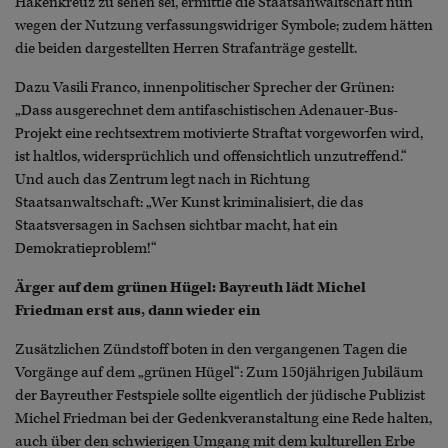
Hakenkreuz zu sehen sei, ermittle die Staatsanwaltschaft nun
wegen der Nutzung verfassungswidriger Symbole; zudem hätten
die beiden dargestellten Herren Strafanträge gestellt.
Dazu Vasili Franco, innenpolitischer Sprecher der Grünen:
„Dass ausgerechnet dem antifaschistischen Adenauer-Bus-
Projekt eine rechtsextrem motivierte Straftat vorgeworfen wird,
ist haltlos, widersprüchlich und offensichtlich unzutreffend.“
Und auch das Zentrum legt nach in Richtung
Staatsanwaltschaft: „Wer Kunst kriminalisiert, die das
Staatsversagen in Sachsen sichtbar macht, hat ein
Demokratieproblem!“
Ärger auf dem grünen Hügel: Bayreuth lädt Michel
Friedman erst aus, dann wieder ein
Zusätzlichen Zündstoff boten in den vergangenen Tagen die
Vorgänge auf dem „grünen Hügel“: Zum 150jährigen Jubiläum
der Bayreuther Festspiele sollte eigentlich der jüdische Publizist
Michel Friedman bei der Gedenkveranstaltung eine Rede halten,
auch über den schwierigen Umgang mit dem kulturellen Erbe