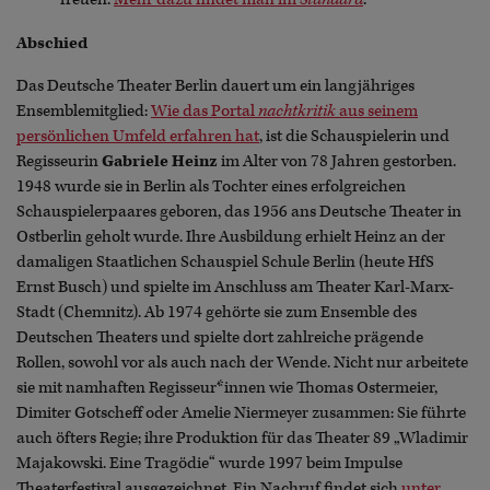
Abschied
Das Deutsche Theater Berlin dauert um ein langjähriges
Ensemblemitglied:
Wie das Portal
nachtkritik
aus seinem
persönlichen Umfeld erfahren hat
, ist die Schauspielerin und
Regisseurin
Gabriele Heinz
im Alter von 78 Jahren gestorben.
1948 wurde sie in Berlin als Tochter eines erfolgreichen
Schauspielerpaares geboren, das 1956 ans Deutsche Theater in
Ostberlin geholt wurde. Ihre Ausbildung erhielt Heinz an der
damaligen Staatlichen Schauspiel Schule Berlin (heute HfS
Ernst Busch) und spielte im Anschluss am Theater Karl-Marx-
Stadt (Chemnitz). Ab 1974 gehörte sie zum Ensemble des
Deutschen Theaters und spielte dort zahlreiche prägende
Rollen, sowohl vor als auch nach der Wende. Nicht nur arbeitete
sie mit namhaften Regisseur*innen wie Thomas Ostermeier,
Dimiter Gotscheff oder Amelie Niermeyer zusammen: Sie führte
auch öfters Regie; ihre Produktion für das Theater 89 „Wladimir
Majakowski. Eine Tragödie“ wurde 1997 beim Impulse
Theaterfestival ausgezeichnet. Ein Nachruf findet sich
unter