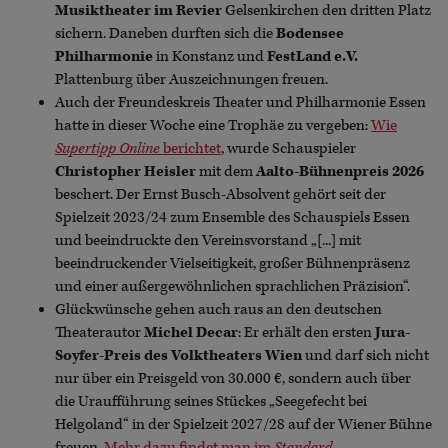
Musiktheater im Revier
Gelsenkirchen den dritten Platz
sichern. Daneben durften sich die
Bodensee
Philharmonie
in Konstanz und
FestLand e.V.
Plattenburg über Auszeichnungen freuen.
Auch der Freundeskreis Theater und Philharmonie Essen
hatte in dieser Woche eine Trophäe zu vergeben:
Wie
Supertipp Online
berichtet
, wurde Schauspieler
Christopher Heisler
mit dem
Aalto-Bühnenpreis 2026
beschert. Der Ernst Busch-Absolvent gehört seit der
Spielzeit 2023/24 zum Ensemble des Schauspiels Essen
und beeindruckte den Vereinsvorstand „[...] mit
beeindruckender Vielseitigkeit, großer Bühnenpräsenz
und einer außergewöhnlichen sprachlichen Präzision“.
Glückwünsche gehen auch raus an den deutschen
Theaterautor
Michel Decar
: Er erhält den ersten
Jura-
Soyfer-Preis des Volktheaters Wien
und darf sich nicht
nur über ein Preisgeld von 30.000 €, sondern auch über
die Uraufführung seines Stückes „Seegefecht bei
Helgoland“ in der Spielzeit 2027/28 auf der Wiener Bühne
freuen.
Mehr dazu findet man im
Standard
.