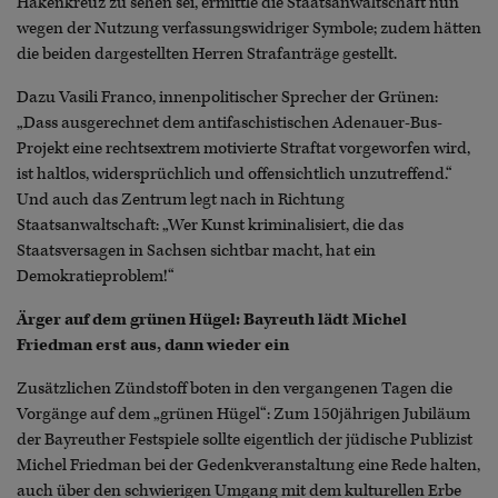
Hakenkreuz zu sehen sei, ermittle die Staatsanwaltschaft nun
wegen der Nutzung verfassungswidriger Symbole; zudem hätten
die beiden dargestellten Herren Strafanträge gestellt.
Dazu Vasili Franco, innenpolitischer Sprecher der Grünen:
„Dass ausgerechnet dem antifaschistischen Adenauer-Bus-
Projekt eine rechtsextrem motivierte Straftat vorgeworfen wird,
ist haltlos, widersprüchlich und offensichtlich unzutreffend.“
Und auch das Zentrum legt nach in Richtung
Staatsanwaltschaft: „Wer Kunst kriminalisiert, die das
Staatsversagen in Sachsen sichtbar macht, hat ein
Demokratieproblem!“
Ärger auf dem grünen Hügel: Bayreuth lädt Michel
Friedman erst aus, dann wieder ein
Zusätzlichen Zündstoff boten in den vergangenen Tagen die
Vorgänge auf dem „grünen Hügel“: Zum 150jährigen Jubiläum
der Bayreuther Festspiele sollte eigentlich der jüdische Publizist
Michel Friedman bei der Gedenkveranstaltung eine Rede halten,
auch über den schwierigen Umgang mit dem kulturellen Erbe