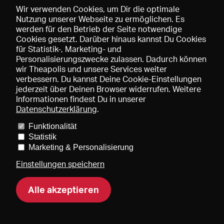
Wir verwenden Cookies, um Dir die optimale
Nutzung unserer Webseite zu ermöglichen. Es
werden für den Betrieb der Seite notwendige
Speichern
Cookies gesetzt. Darüber hinaus kannst Du Cookies
für Statistik-, Marketing- und
Personalisierungszwecke zulassen. Dadurch können
wir Theapolis und unsere Services weiter
verbessern. Du kannst Deine Cookie-Einstellungen
jederzeit über Deinen Browser widerrufen. Weitere
Informationen findest Du in unserer
Datenschutzerklärung
.
Funktionalität
Preise und Mitgliedschaften
KIBA
Gagenspiegel
Statistik
Mediadaten
Über uns
Impressum
AGB
Datenschutz
Marketing & Personalisierung
Kontakt
Hilfe
Newsletter
Einstellungen speichern
Alle akzeptieren
DE
EN
FR