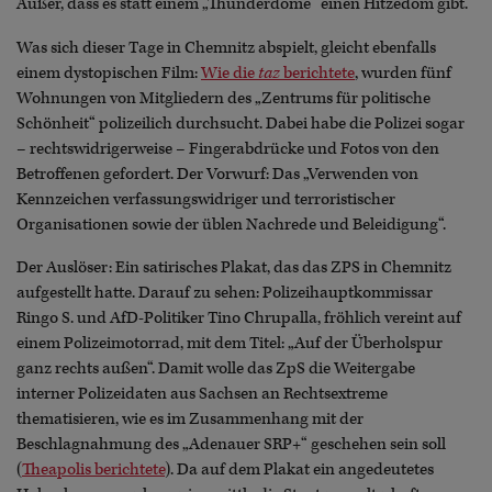
Außer, dass es statt einem „Thunderdome“ einen Hitzedom gibt.
Was sich dieser Tage in Chemnitz abspielt, gleicht ebenfalls
einem dystopischen Film:
Wie die
taz
berichtete
, wurden fünf
Wohnungen von Mitgliedern des „Zentrums für politische
Schönheit“ polizeilich durchsucht. Dabei habe die Polizei sogar
– rechtswidrigerweise – Fingerabdrücke und Fotos von den
Betroffenen gefordert. Der Vorwurf: Das „Verwenden von
Kennzeichen verfassungswidriger und terroristischer
Organisationen sowie der üblen Nachrede und Beleidigung“.
Der Auslöser: Ein satirisches Plakat, das das ZPS in Chemnitz
aufgestellt hatte. Darauf zu sehen: Polizeihauptkommissar
Ringo S. und AfD-Politiker Tino Chrupalla, fröhlich vereint auf
einem Polizeimotorrad, mit dem Titel: „Auf der Überholspur
ganz rechts außen“. Damit wolle das ZpS die Weitergabe
interner Polizeidaten aus Sachsen an Rechtsextreme
thematisieren, wie es im Zusammenhang mit der
Beschlagnahmung des „Adenauer SRP+“ geschehen sein soll
(
Theapolis berichtete
). Da auf dem Plakat ein angedeutetes