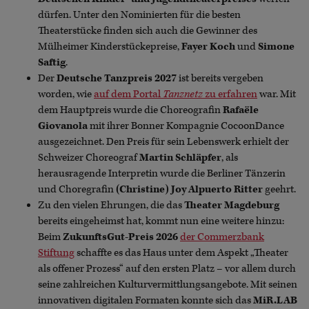
dürfen. Unter den Nominierten für die besten
Theaterstücke finden sich auch die Gewinner des
Mülheimer Kinderstückepreise,
Fayer Koch
und
Simone
Saftig
.
Der
Deutsche Tanzpreis 2027
ist bereits vergeben
worden, wie
auf dem Portal
Tanznetz
zu erfahren
war. Mit
dem Hauptpreis wurde die Choreografin
Rafaële
Giovanola
mit ihrer Bonner Kompagnie CocoonDance
ausgezeichnet. Den Preis für sein Lebenswerk erhielt der
Schweizer Choreograf
Martin Schläpfer
, als
herausragende Interpretin wurde die Berliner Tänzerin
und Choregrafin
(Christine) Joy Alpuerto Ritter
geehrt.
Zu den vielen Ehrungen, die das
Theater Magdeburg
bereits eingeheimst hat, kommt nun eine weitere hinzu:
Beim
ZukunftsGut-Preis 2026
der Commerzbank
Stiftung
schaffte es das Haus unter dem Aspekt „Theater
als offener Prozess“ auf den ersten Platz – vor allem durch
seine zahlreichen Kulturvermittlungsangebote. Mit seinen
innovativen digitalen Formaten konnte sich das
MiR.LAB