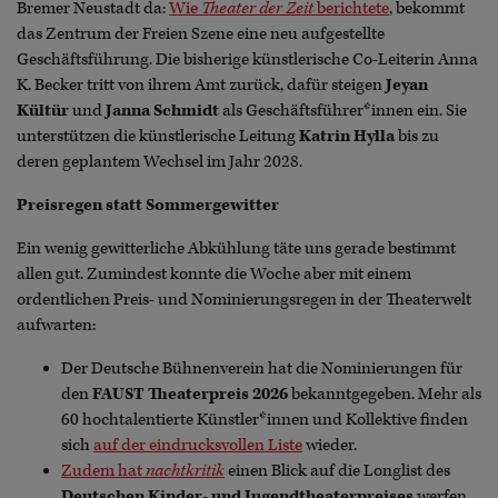
Bremer Neustadt da:
Wie
Theater der Zeit
berichtete
, bekommt
das Zentrum der Freien Szene eine neu aufgestellte
Geschäftsführung. Die bisherige künstlerische Co-Leiterin Anna
K. Becker tritt von ihrem Amt zurück, dafür steigen
Jeyan
Kültür
und
Janna Schmidt
als Geschäftsführer*innen ein. Sie
unterstützen die künstlerische Leitung
Katrin Hylla
bis zu
deren geplantem Wechsel im Jahr 2028.
Preisregen statt Sommergewitter
Ein wenig gewitterliche Abkühlung täte uns gerade bestimmt
allen gut. Zumindest konnte die Woche aber mit einem
ordentlichen Preis- und Nominierungsregen in der Theaterwelt
aufwarten:
Der Deutsche Bühnenverein hat die Nominierungen für
den
FAUST Theaterpreis 2026
bekanntgegeben. Mehr als
60 hochtalentierte Künstler*innen und Kollektive finden
sich
auf der eindrucksvollen Liste
wieder.
Zudem hat
nachtkritik
einen Blick auf die Longlist des
Deutschen Kinder- und Jugendtheaterpreises
werfen