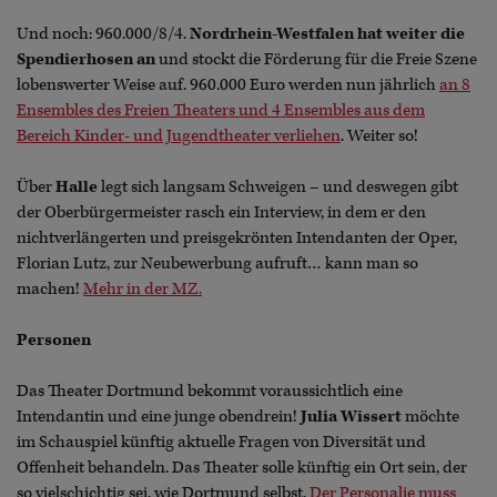
Und noch: 960.000/8/4.
Nordrhein-Westfalen hat weiter die
Spendierhosen an
und stockt die Förderung für die Freie Szene
lobenswerter Weise auf. 960.000 Euro werden nun jährlich
an 8
Ensembles des Freien Theaters und 4 Ensembles aus dem
Bereich Kinder- und Jugendtheater verliehen
. Weiter so!
Über
Halle
legt sich langsam Schweigen – und deswegen gibt
der Oberbürgermeister rasch ein Interview, in dem er den
nichtverlängerten und preisgekrönten Intendanten der Oper,
Florian Lutz, zur Neubewerbung aufruft… kann man so
machen!
Mehr in der MZ.
Personen
Das Theater Dortmund bekommt voraussichtlich eine
Intendantin und eine junge obendrein!
Julia Wissert
möchte
im Schauspiel künftig aktuelle Fragen von Diversität und
Offenheit behandeln. Das Theater solle künftig ein Ort sein, der
so vielschichtig sei, wie Dortmund selbst.
Der Personalie muss