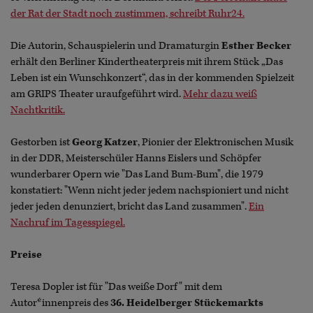
der Rat der Stadt noch zustimmen, schreibt Ruhr24.
Die Autorin, Schauspielerin und Dramaturgin
Esther Becker
erhält den Berliner Kindertheaterpreis mit ihrem Stück „Das
Leben ist ein Wunschkonzert“, das in der kommenden Spielzeit
am GRIPS Theater uraufgeführt wird.
Mehr dazu weiß
Nachtkritik.
Gestorben ist
Georg Katzer
, Pionier der Elektronischen Musik
in der DDR, Meisterschüler Hanns Eislers und Schöpfer
wunderbarer Opern wie "Das Land Bum-Bum", die 1979
konstatiert: "Wenn nicht jeder jedem nachspioniert und nicht
jeder jeden denunziert, bricht das Land zusammen".
Ein
Nachruf im Tagesspiegel.
Preise
Teresa Dopler ist für "Das weiße Dorf" mit dem
Autor*innenpreis des
36. Heidelberger Stückemarkts