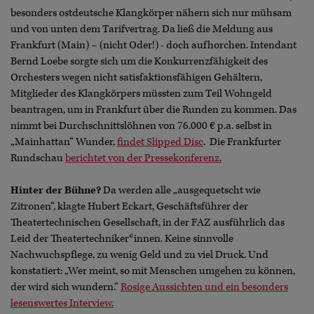
besonders ostdeutsche Klangkörper nähern sich nur mühsam
und von unten dem Tarifvertrag. Da ließ die Meldung aus
Frankfurt (Main) – (nicht Oder!) - doch aufhorchen. Intendant
Bernd Loebe sorgte sich um die Konkurrenzfähigkeit des
Orchesters wegen nicht satisfaktionsfähigen Gehältern,
Mitglieder des Klangkörpers müssten zum Teil Wohngeld
beantragen, um in Frankfurt über die Runden zu kommen. Das
nimmt bei Durchschnittslöhnen von 76.000 € p.a. selbst in
„Mainhattan“ Wunder,
findet Slipped Disc
. Die Frankfurter
Rundschau
berichtet von der Pressekonferenz.
Hinter der Bühne?
Da werden alle „ausgequetscht wie
Zitronen“, klagte Hubert Eckart, Geschäftsführer der
Theatertechnischen Gesellschaft, in der FAZ ausführlich das
Leid der Theatertechniker*innen. Keine sinnvolle
Nachwuchspflege, zu wenig Geld und zu viel Druck. Und
konstatiert: „Wer meint, so mit Menschen umgehen zu können,
der wird sich wundern.“
Rosige Aussichten und ein besonders
lesenswertes Interview.