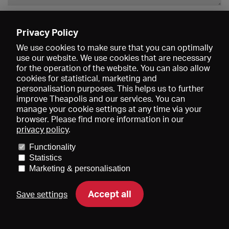
Enregistrer
Privacy Policy
We use cookies to make sure that you can optimally
use our website. We use cookies that are necessary
for the operation of the website. You can also allow
cookies for statistical, marketing and
personalisation purposes. This helps us to further
improve Theapolis and our services. You can
manage your cookie settings at any time via your
browser. Please find more information in our
privacy policy
.
Prix et adhésions
KIBA
Gagenspiegel
Functionality
Données médiatiques
Qui sommes-nous?
Mentions légales
Statistics
Conditions générales de vente
Protection des données
Marketing & personalisation
Contact
Aide
Newsletter
Accept all
Save settings
DE
EN
FR