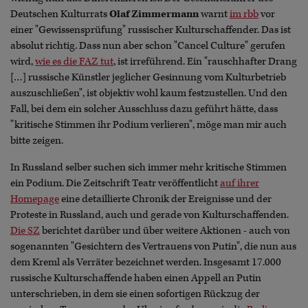
Deutschen Kulturrats
Olaf Zimmermann
warnt
im rbb
vor
einer "Gewissensprüfung" russischer Kulturschaffender. Das ist
absolut richtig. Dass nun aber schon "Cancel Culture" gerufen
wird,
wie es die FAZ tut
, ist irreführend. Ein "rauschhafter Drang
[…] russische Künstler jeglicher Gesinnung vom Kulturbetrieb
auszuschließen", ist objektiv wohl kaum festzustellen. Und den
Fall, bei dem ein solcher Ausschluss dazu geführt hätte, dass
"kritische Stimmen ihr Podium verlieren", möge man mir auch
bitte zeigen.
In Russland selber suchen sich immer mehr kritische Stimmen
ein Podium. Die Zeitschrift Teatr veröffentlicht
auf ihrer
Homepage
eine detaillierte Chronik der Ereignisse und der
Proteste in Russland, auch und gerade von Kulturschaffenden.
Die SZ
berichtet darüber und über weitere Aktionen - auch von
sogenannten "Gesichtern des Vertrauens von Putin", die nun aus
dem Kreml als Verräter bezeichnet werden. Insgesamt 17.000
russische Kulturschaffende haben einen Appell an Putin
unterschrieben, in dem sie einen sofortigen Rückzug der