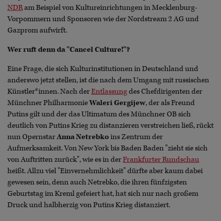
NDR
am Beispiel von Kultureinrichtungen in Mecklenburg-
Vorpommern und Sponsoren wie der Nordstream 2 AG und
Gazprom aufwirft.
Wer ruft denn da "Cancel Culture!"?
Eine Frage, die sich Kulturinstitutionen in Deutschland und
anderswo jetzt stellen, ist die nach dem Umgang mit russischen
Künstler*innen. Nach der
Entlassung
des Chefdirigenten der
Münchner Philharmonie
Waleri Gergijew
, der als Freund
Putins gilt und der das Ultimatum des Münchner OB sich
deutlich von Putins Krieg zu distanzieren verstreichen ließ, rückt
nun Opernstar
Anna Netrebko
ins Zentrum der
Aufmerksamkeit. Von New York bis Baden Baden "zieht sie sich
von Auftritten zurück", wie es in der
Frankfurter Rundschau
heißt. Allzu viel "Einvernehmlichkeit" dürfte aber kaum dabei
gewesen sein, denn auch Netrebko, die ihren fünfzigsten
Geburtstag im Kreml gefeiert hat, hat sich nur nach großem
Druck und halbherzig von Putins Krieg distanziert.