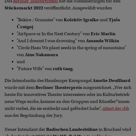
Das
Berliner Theatertreffen
hat die Nominierungen für den
Stückemarkt 2022
veröffentlicht. Ausgewählt wurden
"Bakice / Grannies" von
Kolektiv Igralke
und
Tjaša
Črnigoj
"AirSpace or In the Next Century" von
Eric Marlin
"And I dreamt I was drowning" von
Amanda Wilkin
"Circle Hasu We plant seeds in the spring of mountains"
von
Aine Nakamura
und
"Future Wife" von
ruth tang
.
Die Intendantin des Hamburger Kampnagel
Amelie Deuflhard
wurde mit dem
Berliner Theaterpreis
ausgezeichnet. „Wer sich
heute für innovatives Theater interessiere oder im Kulturbetrieb
neue Wege suche, komme an den Gruppen und Künstler*innen
nicht vorbei, die sie entdeckt und gefördert habe“,
zitiert der rbb
aus der Begründung der Jury.
Neuer Intendant der
Badischen Landesbühne
in Bruchsal wird