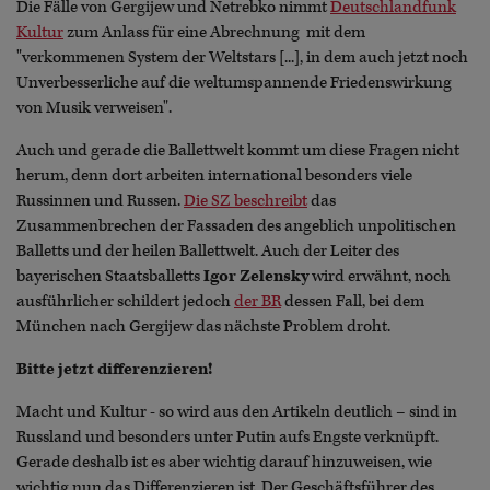
Die Fälle von Gergijew und Netrebko nimmt
Deutschlandfunk
Kultur
zum Anlass für eine Abrechnung mit dem
"verkommenen System der Weltstars [...], in dem auch jetzt noch
Unverbesserliche auf die weltumspannende Friedenswirkung
von Musik verweisen".
Auch und gerade die Ballettwelt kommt um diese Fragen nicht
herum, denn dort arbeiten international besonders viele
Russinnen und Russen.
Die SZ beschreibt
das
Zusammenbrechen der Fassaden des angeblich unpolitischen
Balletts und der heilen Ballettwelt. Auch der Leiter des
bayerischen Staatsballetts
Igor Zelensky
wird erwähnt, noch
ausführlicher schildert jedoch
der BR
dessen Fall, bei dem
München nach Gergijew das nächste Problem droht.
Bitte jetzt differenzieren!
Macht und Kultur - so wird aus den Artikeln deutlich – sind in
Russland und besonders unter Putin aufs Engste verknüpft.
Gerade deshalb ist es aber wichtig darauf hinzuweisen, wie
wichtig nun das Differenzieren ist. Der Geschäftsführer des