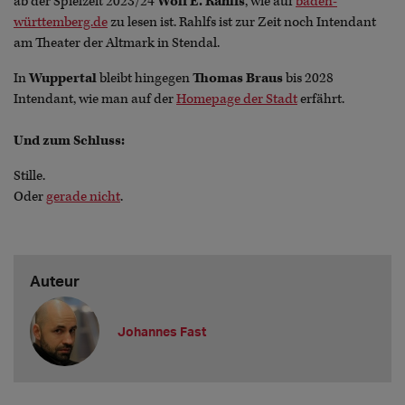
ab der Spielzeit 2023/24
Wolf E. Rahlfs
, wie auf
baden-
württemberg.de
zu lesen ist. Rahlfs ist zur Zeit noch Intendant
am Theater der Altmark in Stendal.
In
Wuppertal
bleibt hingegen
Thomas Braus
bis 2028
Intendant, wie man auf der
Homepage der Stadt
erfährt.
Und zum Schluss:
Stille.
Oder
gerade nicht
.
Auteur
Johannes Fast