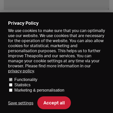
Enregistrer
Privacy Policy
We use cookies to make sure that you can optimally
use our website. We use cookies that are necessary
for the operation of the website. You can also allow
cookies for statistical, marketing and
personalisation purposes. This helps us to further
improve Theapolis and our services. You can
manage your cookie settings at any time via your
browser. Please find more information in our
privacy policy
.
Prix et adhésions
KIBA
Gagenspiegel
Functionality
Données médiatiques
Qui sommes-nous?
Mentions légales
Statistics
Conditions générales de vente
Protection des données
Marketing & personalisation
Contact
Aide
Newsletter
Accept all
Save settings