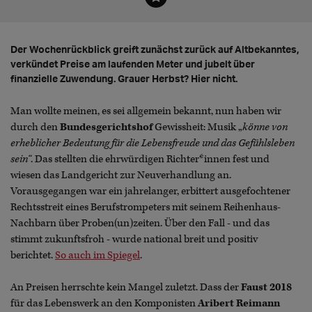
Der Wochenrückblick greift zunächst zurück auf Altbekanntes,
verkündet Preise am laufenden Meter und jubelt über
finanzielle Zuwendung. Grauer Herbst? Hier nicht.
Man wollte meinen, es sei allgemein bekannt, nun haben wir
durch den
Bundesgerichtshof
Gewissheit: Musik „
könne von
erheblicher Bedeutung für die Lebensfreude und das Gefühlsleben
sein“
. Das stellten die ehrwürdigen Richter*innen fest und
wiesen das Landgericht zur Neuverhandlung an.
Vorausgegangen war ein jahrelanger, erbittert ausgefochtener
Rechtsstreit eines Berufstrompeters mit seinem Reihenhaus-
Nachbarn über Proben(un)zeiten. Über den Fall - und das
stimmt zukunftsfroh - wurde national breit und positiv
berichtet.
So auch im Spiegel
.
An Preisen herrschte kein Mangel zuletzt. Dass der
Faust 2018
für das Lebenswerk an den Komponisten
Aribert Reimann