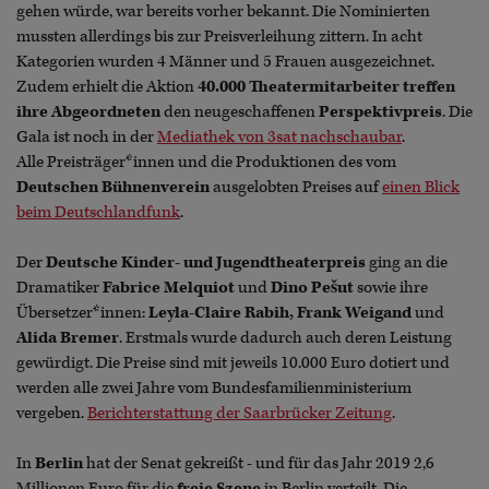
gehen würde, war bereits vorher bekannt. Die Nominierten
mussten allerdings bis zur Preisverleihung zittern. In acht
Kategorien wurden 4 Männer und 5 Frauen ausgezeichnet.
Zudem erhielt die Aktion
40.000 Theatermitarbeiter treffen
ihre Abgeordneten
den neugeschaffenen
Perspektivpreis
. Die
Gala ist noch in der
Mediathek von 3sat nachschaubar
.
Alle Preisträger*innen und die Produktionen des vom
Deutschen Bühnenverein
ausgelobten Preises auf
einen Blick
beim Deutschlandfunk
.
Der
Deutsche Kinder- und Jugendtheaterpreis
ging an die
Dramatiker
Fabrice Melquiot
und
Dino Pešut
sowie ihre
Übersetzer*innen:
Leyla-Claire Rabih, Frank Weigand
und
Alida Bremer
. Erstmals wurde dadurch auch deren Leistung
gewürdigt. Die Preise sind mit jeweils 10.000 Euro dotiert und
werden alle zwei Jahre vom Bundesfamilienministerium
vergeben.
Berichterstattung der Saarbrücker Zeitung
.
In
Berlin
hat der Senat gekreißt - und für das Jahr 2019 2,6
Millionen Euro für die
freie Szene
in Berlin verteilt. Die