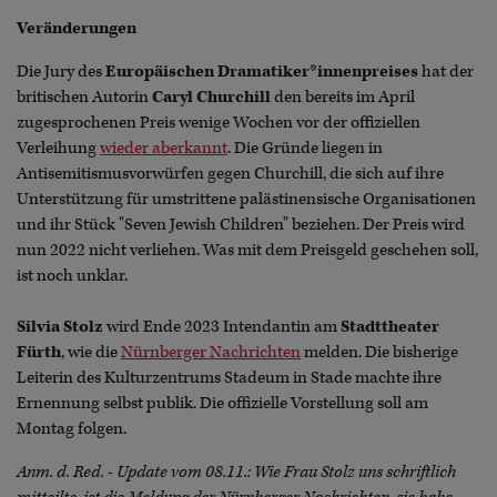
Veränderungen
Die Jury des
Europäischen Dramatiker*innenpreises
hat der
britischen Autorin
Caryl Churchill
den bereits im April
zugesprochenen Preis wenige Wochen vor der offiziellen
Verleihung
wieder aberkannt
. Die Gründe liegen in
Antisemitismusvorwürfen gegen Churchill, die sich auf ihre
Unterstützung für umstrittene palästinensische Organisationen
und ihr Stück "Seven Jewish Children" beziehen. Der Preis wird
nun 2022 nicht verliehen. Was mit dem Preisgeld geschehen soll,
ist noch unklar.
Silvia Stolz
wird Ende 2023 Intendantin am
Stadttheater
Fürth
, wie die
Nürnberger Nachrichten
melden. Die bisherige
Leiterin des Kulturzentrums Stadeum in Stade machte ihre
Ernennung selbst publik. Die offizielle Vorstellung soll am
Montag folgen.
Anm. d. Red. - Update vom 08.11.: Wie Frau Stolz uns schriftlich