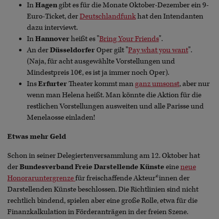
In
Hagen
gibt es für die Monate Oktober-Dezember ein 9-
Euro-Ticket, der
Deutschlandfunk
hat den Intendanten
dazu interviewt.
In
Hannover
heißt es "
Bring Your Friends
".
An der
Düsseldorfer
Oper gilt "
Pay what you want
".
(Naja, für acht ausgewählte Vorstellungen und
Mindestpreis 10€, es ist ja immer noch Oper).
Ins
Erfurter
Theater kommt man
ganz umsonst
, aber nur
wenn man Helena heißt. Man könnte die Aktion für die
restlichen Vorstellungen ausweiten und alle Parisse und
Menelaosse einladen!
Etwas mehr Geld
Schon in seiner Delegiertenversammlung am 12. Oktober hat
der
Bundesverband Freie Darstellende Künste
eine
neue
Honoraruntergrenze
für freischaffende Akteur*innen der
Darstellenden Künste beschlossen. Die Richtlinien sind nicht
rechtlich bindend, spielen aber eine große Rolle, etwa für die
Finanzkalkulation in Förderanträgen in der freien Szene.