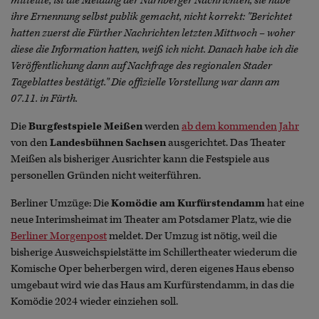
mitteilte, ist die Meldung der Nürnberger Nachrichten, sie habe
ihre Ernennung selbst publik gemacht, nicht korrekt: "Berichtet
hatten zuerst die Fürther Nachrichten letzten Mittwoch – woher
diese die Information hatten, weiß ich nicht. Danach habe ich die
Veröffentlichung dann auf Nachfrage des regionalen Stader
Tageblattes bestätigt."
Die offizielle Vorstellung war dann am
07.11. in Fürth.
Die
Burgfestspiele Meißen
werden
ab dem kommenden Jahr
von den
Landesbühnen Sachsen
ausgerichtet. Das Theater
Meißen als bisheriger Ausrichter kann die Festspiele aus
personellen Gründen nicht weiterführen.
Berliner Umzüge:
Die
Komödie am Kurfürstendamm
hat eine
neue Interimsheimat im Theater am Potsdamer Platz, wie die
Berliner Morgenpost
meldet. Der Umzug ist nötig, weil die
bisherige Ausweichspielstätte im Schillertheater wiederum die
Komische Oper beherbergen wird, deren eigenes Haus ebenso
umgebaut wird wie das Haus am Kurfürstendamm, in das die
Komödie 2024 wieder einziehen soll.