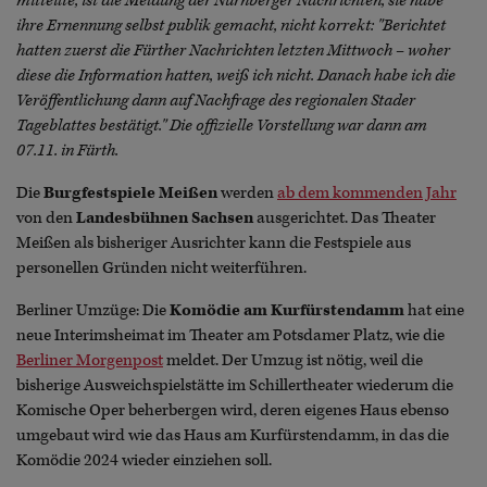
mitteilte, ist die Meldung der Nürnberger Nachrichten, sie habe
ihre Ernennung selbst publik gemacht, nicht korrekt: "Berichtet
hatten zuerst die Fürther Nachrichten letzten Mittwoch – woher
diese die Information hatten, weiß ich nicht. Danach habe ich die
Veröffentlichung dann auf Nachfrage des regionalen Stader
Tageblattes bestätigt."
Die offizielle Vorstellung war dann am
07.11. in Fürth.
Die
Burgfestspiele Meißen
werden
ab dem kommenden Jahr
von den
Landesbühnen Sachsen
ausgerichtet. Das Theater
Meißen als bisheriger Ausrichter kann die Festspiele aus
personellen Gründen nicht weiterführen.
Berliner Umzüge:
Die
Komödie am Kurfürstendamm
hat eine
neue Interimsheimat im Theater am Potsdamer Platz, wie die
Berliner Morgenpost
meldet. Der Umzug ist nötig, weil die
bisherige Ausweichspielstätte im Schillertheater wiederum die
Komische Oper beherbergen wird, deren eigenes Haus ebenso
umgebaut wird wie das Haus am Kurfürstendamm, in das die
Komödie 2024 wieder einziehen soll.