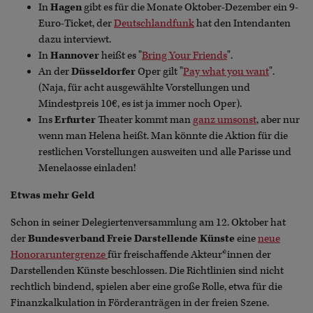
In
Hagen
gibt es für die Monate Oktober-Dezember ein 9-
Euro-Ticket, der
Deutschlandfunk
hat den Intendanten
dazu interviewt.
In
Hannover
heißt es "
Bring Your Friends
".
An der
Düsseldorfer
Oper gilt "
Pay what you want
".
(Naja, für acht ausgewählte Vorstellungen und
Mindestpreis 10€, es ist ja immer noch Oper).
Ins
Erfurter
Theater kommt man
ganz umsonst
, aber nur
wenn man Helena heißt. Man könnte die Aktion für die
restlichen Vorstellungen ausweiten und alle Parisse und
Menelaosse einladen!
Etwas mehr Geld
Schon in seiner Delegiertenversammlung am 12. Oktober hat
der
Bundesverband Freie Darstellende Künste
eine
neue
Honoraruntergrenze
für freischaffende Akteur*innen der
Darstellenden Künste beschlossen. Die Richtlinien sind nicht
rechtlich bindend, spielen aber eine große Rolle, etwa für die
Finanzkalkulation in Förderanträgen in der freien Szene.