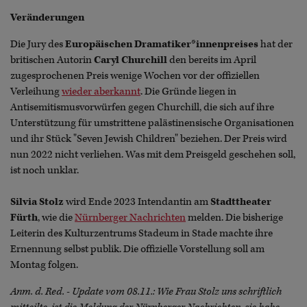
Veränderungen
Die Jury des
Europäischen Dramatiker*innenpreises
hat der
britischen Autorin
Caryl Churchill
den bereits im April
zugesprochenen Preis wenige Wochen vor der offiziellen
Verleihung
wieder aberkannt
. Die Gründe liegen in
Antisemitismusvorwürfen gegen Churchill, die sich auf ihre
Unterstützung für umstrittene palästinensische Organisationen
und ihr Stück "Seven Jewish Children" beziehen. Der Preis wird
nun 2022 nicht verliehen. Was mit dem Preisgeld geschehen soll,
ist noch unklar.
Silvia Stolz
wird Ende 2023 Intendantin am
Stadttheater
Fürth
, wie die
Nürnberger Nachrichten
melden. Die bisherige
Leiterin des Kulturzentrums Stadeum in Stade machte ihre
Ernennung selbst publik. Die offizielle Vorstellung soll am
Montag folgen.
Anm. d. Red. - Update vom 08.11.: Wie Frau Stolz uns schriftlich