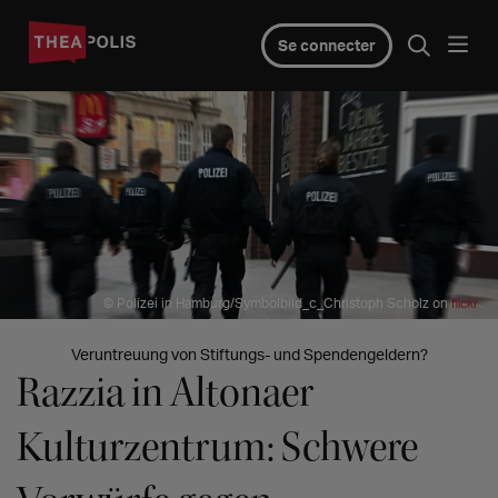
Se connecter
© Polizei in Hamburg/Symbolbild_c_Christoph Scholz on
flickr
Veruntreuung von Stiftungs- und Spendengeldern?
Razzia in Altonaer
Kulturzentrum: Schwere