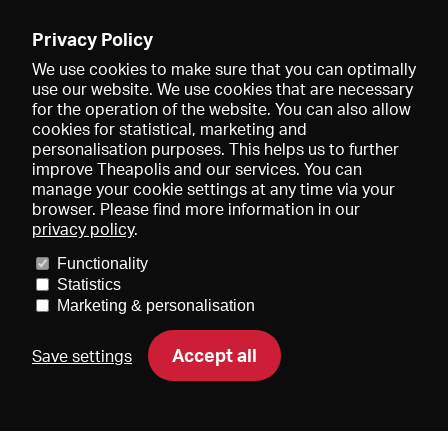
Enregistrer
Privacy Policy
We use cookies to make sure that you can optimally
use our website. We use cookies that are necessary
for the operation of the website. You can also allow
cookies for statistical, marketing and
personalisation purposes. This helps us to further
improve Theapolis and our services. You can
manage your cookie settings at any time via your
browser. Please find more information in our
privacy policy
.
Prix et adhésions
KIBA
Gagenspiegel
Functionality
Données médiatiques
Qui sommes-nous?
Mentions légales
Statistics
Conditions générales de vente
Protection des données
Marketing & personalisation
Contact
Aide
Newsletter
Accept all
Save settings
DE
EN
FR