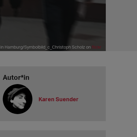
i in Hamburg/Symbolbild_c_Christoph Scholz on
flickr
Autor*in
Karen Suender