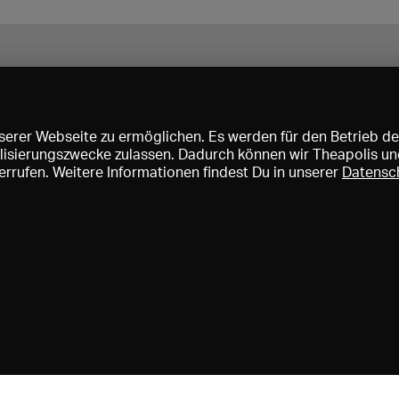
erer Webseite zu ermöglichen. Es werden für den Betrieb de
nalisierungszwecke zulassen. Dadurch können wir Theapolis un
rrufen. Weitere Informationen findest Du in unserer
Datensc
ise und Mitgliedschaften
KIBA
Gagenspiegel
Mediadaten
Über 
Impressum
AGB
Datenschutz
Kontakt
Hilfe
Newsletter