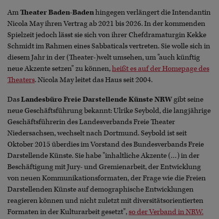
Am
Theater Baden-Baden
hingegen verlängert die Intendantin
Nicola May ihren Vertrag ab 2021 bis 2026. In der kommenden
Spielzeit jedoch lässt sie sich von ihrer Chefdramaturgin Kekke
Schmidt im Rahmen eines Sabbaticals vertreten. Sie wolle sich in
diesem Jahr in der (Theater-)welt umsehen, um "auch künftig
neue Akzente setzen" zu können,
heißt es auf der Homepage des
Theaters
. Nicola May leitet das Haus seit 2004.
Das
Landesbüro Freie Darstellende Künste NRW
gibt seine
neue Geschäftsführung bekannt: Ulrike Seybold, die langjährige
Geschäftsführerin des Landesverbands Freie Theater
Niedersachsen, wechselt nach Dortmund. Seybold ist seit
Oktober 2015 überdies im Vorstand des Bundesverbands Freie
Darstellende Künste. Sie habe "inhaltliche Akzente (…) in der
Beschäftigung mit Jury- und Gremienarbeit, der Entwicklung
von neuen Kommunikationsformaten, der Frage wie die Freien
Darstellenden Künste auf demographische Entwicklungen
reagieren können und nicht zuletzt mit diversitätsorientierten
Formaten in der Kulturarbeit gesetzt",
so der Verband in NRW.