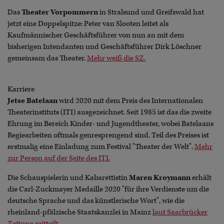
Das
Theater Vorpommern
in Stralsund und Greifswald hat
jetzt eine Doppelspitze: Peter van Slooten leitet als
Kaufmännischer Geschäftsführer von nun an mit dem
bisherigen Intendanten und Geschäftsführer Dirk Löschner
gemeinsam das Theater.
Mehr weiß die SZ.
Karriere
Jetse Batelaan
wird 2020 mit dem Preis des Internationalen
Theaterinstituts (ITI) ausgezeichnet. Seit 1985 ist das die zweite
Ehrung im Bereich Kinder- und Jugendtheater, wobei Batelaans
Regiearbeiten oftmals genresprengend sind. Teil des Preises ist
erstmalig eine Einladung zum Festival "Theater der Welt".
Mehr
zur Person auf der Seite des ITI.
Die Schauspielerin und Kabarettistin
Maren Kroymann
erhält
die Carl-Zuckmayer Medaille 2020 "für ihre Verdienste um die
deutsche Sprache und das künstlerische Wort", wie die
rheinland-pfälzische Staatskanzlei in Mainz
laut Saarbrücker
Zeitung mitteilt.