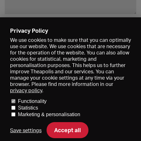
Enregistrer
Privacy Policy
We use cookies to make sure that you can optimally
use our website. We use cookies that are necessary
for the operation of the website. You can also allow
cookies for statistical, marketing and
personalisation purposes. This helps us to further
improve Theapolis and our services. You can
manage your cookie settings at any time via your
browser. Please find more information in our
privacy policy
.
Prix et adhésions
KIBA
Gagenspiegel
Functionality
Données médiatiques
Qui sommes-nous?
Mentions légales
Statistics
Conditions générales de vente
Protection des données
Marketing & personalisation
Contact
Aide
Newsletter
Accept all
Save settings