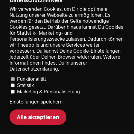
Datenschutzhinweis
Wir verwenden Cookies, um Dir die optimale
Nutzung unserer Webseite zu ermöglichen. Es
werden für den Betrieb der Seite notwendige
Speichern
Cookies gesetzt. Darüber hinaus kannst Du Cookies
für Statistik-, Marketing- und
Personalisierungszwecke zulassen. Dadurch können
wir Theapolis und unsere Services weiter
verbessern. Du kannst Deine Cookie-Einstellungen
jederzeit über Deinen Browser widerrufen. Weitere
Informationen findest Du in unserer
Datenschutzerklärung
.
Funktionalität
Preise und Mitgliedschaften
KIBA
Gagenspiegel
Statistik
Mediadaten
Über uns
Impressum
AGB
Datenschutz
Marketing & Personalisierung
Kontakt
Hilfe
Newsletter
Einstellungen speichern
Alle akzeptieren
DE
EN
FR