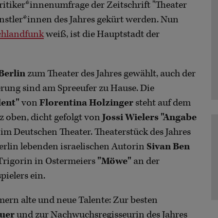
 Kritiker*innenumfrage der Zeitschrift "Theater
ünstler*innen des Jahres gekürt werden. Nun
chlandfunk
weiß, ist die Hauptstadt der
Berlin
zum Theater des Jahres gewählt, auch der
erung sind am Spreeufer zu Hause. Die
lent"
von
Florentina Holzinger
steht auf dem
 oben, dicht gefolgt von
Jossi Wielers
"Angabe
 im Deutschen Theater. Theaterstück des Jahres
erlin lebenden israelischen Autorin
Sivan Ben
 Trigorin in Ostermeiers
"Möwe"
an der
pielers ein.
ern alte und neue Talente: Zur besten
uer
und zur Nachwuchsregisseurin des Jahres