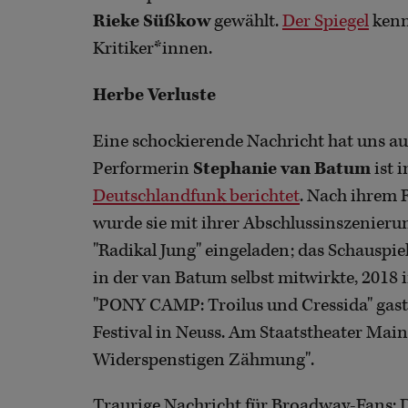
Rieke Süßkow
gewählt.
Der Spiegel
kenn
Kritiker*innen.
Herbe Verluste
Eine schockierende Nachricht hat uns au
Performerin
Stephanie van Batum
ist 
Deutschlandfunk berichtet
. Nach ihrem 
wurde sie mit ihrer Abschlussinszenieru
"Radikal Jung" eingeladen; das Schausp
in der van Batum selbst mitwirkte, 2018 i
"PONY CAMP: Troilus und Cressida" gast
Festival in Neuss. Am Staatstheater Mainz
Widerspenstigen Zähmung".
Traurige Nachricht für Broadway-Fans: 