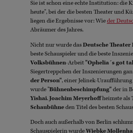
Sie ist schon eine echte Institution: die
heute", bei der die besten Theater und K
liegen die Ergebnisse vor: Wie
der Deuts
Abräumer des Jahres.
Nicht nur wurde das
Deutsche Theater 
beste Schauspieler und die beste Inszeni
Volksbühnen
-Arbeit
"Ophelia´s got ta
Siegertreppchen der Inszenierungen ganz
der Person"
, einer Jelinek-Uraufführung
wurde "
Bühnenbeschimpfung"
der in B
Yishai
.
Joachim Meyerhoff
heimste als
Schaubühne
den Titel des besten Schaus
Doch auch außerhalb von Berlin schlumm
Schauspielerin wurde
Wiebke Mollenha