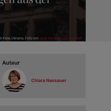
n Kiew, Ukraine, Foto von
Jade Koroliuk auf Unsplash
Auteur
Chiara Nassauer