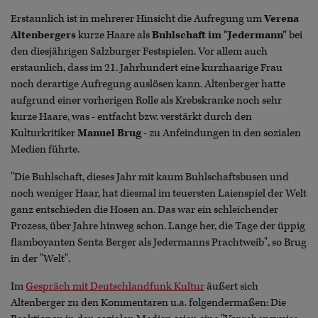
Erstaunlich ist in mehrerer Hinsicht die Aufregung um
Verena
Altenbergers
kurze Haare als
Buhlschaft im "Jedermann"
bei
den diesjährigen Salzburger Festspielen. Vor allem auch
erstaunlich, dass im 21. Jahrhundert eine kurzhaarige Frau
noch derartige Aufregung auslösen kann. Altenberger hatte
aufgrund einer vorherigen Rolle als Krebskranke noch sehr
kurze Haare, was - entfacht bzw. verstärkt durch den
Kulturkritiker
Manuel Brug
- zu Anfeindungen in den sozialen
Medien führte.
"Die Buhlschaft, dieses Jahr mit kaum Buhlschaftsbusen und
noch weniger Haar, hat diesmal im teuersten Laienspiel der Welt
ganz entschieden die Hosen an. Das war ein schleichender
Prozess, über Jahre hinweg schon. Lange her, die Tage der üppig
flamboyanten Senta Berger als Jedermanns Prachtweib", so Brug
in der "Welt".
Im
Gespräch mit Deutschlandfunk Kultur
äußert sich
Altenberger zu den Kommentaren u.a. folgendermaßen: Die