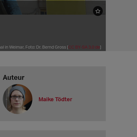
 in Weimar, Foto: Dr. Bernd Gross [
CC BY-SA 3.0 de
]
Auteur
Maike Tödter