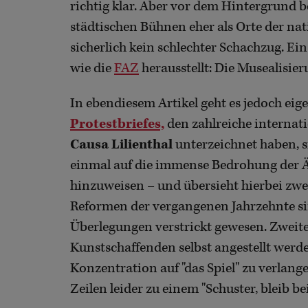
richtig klar. Aber vor dem Hintergrund be
städtischen Bühnen eher als Orte der nat
sicherlich kein schlechter Schachzug. Ei
wie die
FAZ
herausstellt: Die Musealisie
In ebendiesem Artikel geht es jedoch eig
Protestbriefes,
den zahlreiche interna
Causa Lilienthal
unterzeichnet haben, s
einmal auf die immense Bedrohung der Ä
hinzuweisen – und übersieht hierbei zweie
Reformen der vergangenen Jahrzehnte sin
Überlegungen verstrickt gewesen. Zweit
Kunstschaffenden selbst angestellt werde
Konzentration auf "das Spiel" zu verlan
Zeilen leider zu einem "Schuster, bleib be