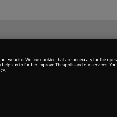
our website. We use cookies that are necessary for the opera
s helps us to further improve Theapolis and our services. Yo
icy
.
Prix et adhésions
KIBA
Gagenspiegel
Données médiatiques
Qui sommes-nous?
Mentions légales
Conditions générales de vent