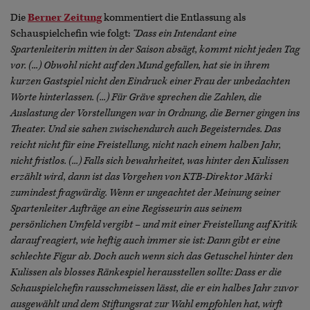
Die
Berner Zeitung
kommentiert die Entlassung als
Schauspielchefin wie folgt:
“Dass ein Intendant eine
Spartenleiterin mitten in der Saison absägt, kommt nicht jeden Tag
vor. (...) Obwohl nicht auf den Mund gefallen, hat sie in ihrem
kurzen Gastspiel nicht den Eindruck einer Frau der unbedachten
Worte hinterlassen. (...) Für Gräve sprechen die Zahlen, die
Auslastung der Vorstellungen war in Ordnung, die Berner gingen ins
Theater. Und sie sahen zwischendurch auch Begeisterndes. Das
reicht nicht für eine Freistellung, nicht nach einem halben Jahr,
nicht fristlos. (...) Falls sich bewahrheitet, was hinter den Kulissen
erzählt wird, dann ist das Vorgehen von KTB-Direktor Märki
zumindest fragwürdig. Wenn er ungeachtet der Meinung seiner
Spartenleiter Aufträge an eine Regisseurin aus seinem
persönlichen Umfeld vergibt – und mit einer Freistellung auf Kritik
darauf reagiert, wie heftig auch immer sie ist: Dann gibt er eine
schlechte Figur ab. Doch auch wenn sich das Getuschel hinter den
Kulissen als blosses Ränkespiel herausstellen sollte: Dass er die
Schauspielchefin rausschmeissen lässt, die er ein halbes Jahr zuvor
ausgewählt und dem Stiftungsrat zur Wahl empfohlen hat, wirft