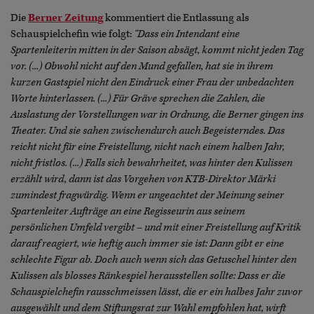
Die
Berner Zeitung
kommentiert die Entlassung als
Schauspielchefin wie folgt:
“Dass ein Intendant eine
Spartenleiterin mitten in der Saison absägt, kommt nicht jeden Tag
vor. (...) Obwohl nicht auf den Mund gefallen, hat sie in ihrem
kurzen Gastspiel nicht den Eindruck einer Frau der unbedachten
Worte hinterlassen. (...) Für Gräve sprechen die Zahlen, die
Auslastung der Vorstellungen war in Ordnung, die Berner gingen ins
Theater. Und sie sahen zwischendurch auch Begeisterndes. Das
reicht nicht für eine Freistellung, nicht nach einem halben Jahr,
nicht fristlos. (...) Falls sich bewahrheitet, was hinter den Kulissen
erzählt wird, dann ist das Vorgehen von KTB-Direktor Märki
zumindest fragwürdig. Wenn er ungeachtet der Meinung seiner
Spartenleiter Aufträge an eine Regisseurin aus seinem
persönlichen Umfeld vergibt – und mit einer Freistellung auf Kritik
darauf reagiert, wie heftig auch immer sie ist: Dann gibt er eine
schlechte Figur ab. Doch auch wenn sich das Getuschel hinter den
Kulissen als blosses Ränkespiel herausstellen sollte: Dass er die
Schauspielchefin rausschmeissen lässt, die er ein halbes Jahr zuvor
ausgewählt und dem Stiftungsrat zur Wahl empfohlen hat, wirft