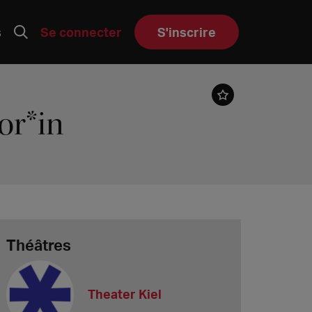
s
Se connecter
S'inscrire
or*in
Théâtres
Theater Kiel