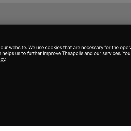
our website. We use cookies that are necessary for the opera
s helps us to further improve Theapolis and our services. Yo
icy
.
Prix et adhésions
KIBA
Gagenspiegel
Données médiatiques
Qui sommes-nous?
Mentions légales
Conditions générales de vent
Protection des données
Contact
Aide
Newsletter