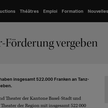
uctions
Théâtres
Emploi
Formation
Nouvelle
r-Förderung vergeben
 haben insgesamt 522.000 Franken an Tanz-
geben.
nd Theater der Kantone Basel-Stadt und
d Theater der Region mit insgesamt 522 000