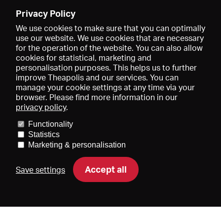
Enregistrer
Privacy Policy
We use cookies to make sure that you can optimally
use our website. We use cookies that are necessary
for the operation of the website. You can also allow
cookies for statistical, marketing and
personalisation purposes. This helps us to further
improve Theapolis and our services. You can
manage your cookie settings at any time via your
browser. Please find more information in our
privacy policy
.
Prix et adhésions
KIBA
Gagenspiegel
Functionality
Données médiatiques
Qui sommes-nous?
Mentions légales
Statistics
Conditions générales de vente
Protection des données
Marketing & personalisation
Contact
Aide
Newsletter
Accept all
Save settings
DE
EN
FR