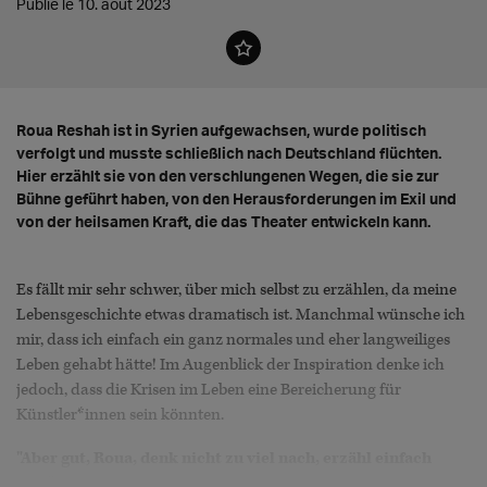
Publié le 10. août 2023
Roua Reshah ist in Syrien aufgewachsen, wurde politisch
verfolgt und musste schließlich nach Deutschland flüchten.
Hier erzählt sie von den verschlungenen Wegen, die sie zur
Bühne geführt haben, von den Herausforderungen im Exil und
von der heilsamen Kraft, die das Theater entwickeln kann.
Es fällt mir sehr schwer, über mich selbst zu erzählen, da meine
Lebensgeschichte etwas dramatisch ist. Manchmal wünsche ich
mir, dass ich einfach ein ganz normales und eher langweiliges
Leben gehabt hätte! Im Augenblick der Inspiration denke ich
jedoch, dass die Krisen im Leben eine Bereicherung für
Künstler*innen sein könnten.
"Aber gut, Roua, denk nicht zu viel nach, erzähl einfach
frei!" sagt die mutige Seite von mir zur unsicheren