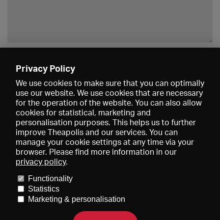
Enregistrer
Privacy Policy
We use cookies to make sure that you can optimally
use our website. We use cookies that are necessary
for the operation of the website. You can also allow
cookies for statistical, marketing and
personalisation purposes. This helps us to further
improve Theapolis and our services. You can
manage your cookie settings at any time via your
browser. Please find more information in our
privacy policy
.
Prix et adhésions
KIBA
Gagenspiegel
Functionality
Données médiatiques
Qui sommes-nous?
Mentions légales
Statistics
Conditions générales de vente
Protection des données
Marketing & personalisation
Contact
Aide
Newsletter