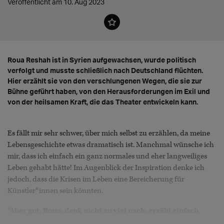
Veröffentlicht am 10. Aug 2023
Roua Reshah ist in Syrien aufgewachsen, wurde politisch
verfolgt und musste schließlich nach Deutschland flüchten.
Hier erzählt sie von den verschlungenen Wegen, die sie zur
Bühne geführt haben, von den Herausforderungen im Exil und
von der heilsamen Kraft, die das Theater entwickeln kann.
Es fällt mir sehr schwer, über mich selbst zu erzählen, da meine
Lebensgeschichte etwas dramatisch ist. Manchmal wünsche ich
mir, dass ich einfach ein ganz normales und eher langweiliges
Leben gehabt hätte! Im Augenblick der Inspiration denke ich
jedoch, dass die Krisen im Leben eine Bereicherung für
Künstler*innen sein könnten.
"Aber gut, Roua, denk nicht zu viel nach, erzähl einfach
frei!" sagt die mutige Seite von mir zur unsicheren