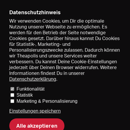
Datenschutzhinweis
Wir verwenden Cookies, um Dir die optimale
Nutzung unserer Webseite zu ermöglichen. Es
werden für den Betrieb der Seite notwendige
Speichern
Cookies gesetzt. Darüber hinaus kannst Du Cookies
für Statistik-, Marketing- und
Personalisierungszwecke zulassen. Dadurch können
wir Theapolis und unsere Services weiter
verbessern. Du kannst Deine Cookie-Einstellungen
jederzeit über Deinen Browser widerrufen. Weitere
Informationen findest Du in unserer
Datenschutzerklärung
.
Funktionalität
Preise und Mitgliedschaften
KIBA
Gagenspiegel
Statistik
Mediadaten
Über uns
Impressum
AGB
Datenschutz
Marketing & Personalisierung
Kontakt
Hilfe
Newsletter
Einstellungen speichern
Alle akzeptieren