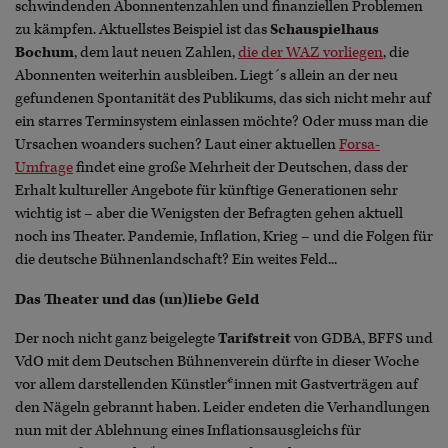
schwindenden Abonnentenzahlen und finanziellen Problemen
zu kämpfen. Aktuellstes Beispiel ist das
Schauspielhaus
Bochum
, dem laut neuen Zahlen,
die der WAZ vorliegen
, die
Abonnenten weiterhin ausbleiben. Liegt´s allein an der neu
gefundenen Spontanität des Publikums, das sich nicht mehr auf
ein starres Terminsystem einlassen möchte? Oder muss man die
Ursachen woanders suchen? Laut einer aktuellen
Forsa-
Umfrage
findet eine große Mehrheit der Deutschen, dass der
Erhalt kultureller Angebote für künftige Generationen sehr
wichtig ist – aber die Wenigsten der Befragten gehen aktuell
noch ins Theater. Pandemie, Inflation, Krieg – und die Folgen für
die deutsche Bühnenlandschaft? Ein weites Feld...
Das Theater und das (un)liebe Geld
Der noch nicht ganz beigelegte
Tarifstreit
von GDBA, BFFS und
VdO mit dem Deutschen Bühnenverein dürfte in dieser Woche
vor allem darstellenden Künstler*innen mit Gastverträgen auf
den Nägeln gebrannt haben. Leider endeten die Verhandlungen
nun mit der Ablehnung eines Inflationsausgleichs für