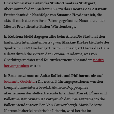
Christof Küster
, Leiter des
Studio Theaters Stuttgart
,
übernimmt ab der Spielzeit 2024/25 das
Theater der Altstadt
.
Er tritt damit die Nachfolge von
Susanne Heydenreich
, die
aktuell noch das von ihren Eltern gegründete Haus leitet – als
ältestes Privattheater Baden-Württembergs.
In
Koblenz
bleibt dagegen alles beim Alten: Die Stadt hat den
laufenden Intendantenvertrag von
Markus Dietze
bis Ende der
Spielzeit 2030/31 verlängert. Seit 2009 navigiert Dietze das Haus,
zuletzt durch die Wirren der Corona-Pandemie, was von
Oberbürgermeister und Kulturdezernentin besonders
positiv
hervorgehoben
wurde.
In Essen setzt man an
Aalto Ballett und Philharmonie
auf
bekannte Gesichter
: Die neuen Führungspositionen wurden
komplett hausintern besetzt. Als neue Doppelspitze
übernehmen der stellvertretende Intendant
Marek Tůma
und
Ballettmeister
Armen Hakobyan
ab der Spielzeit 2024/25 die
Ballettintendanz von Ben Van Cauwenbergh. Marie Babette
Nierenz, bisher künstlerische Leiterin, wird bereits im