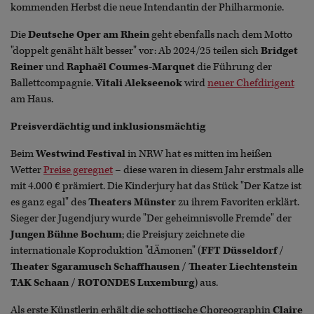
kommenden Herbst die neue Intendantin der Philharmonie.
Die
Deutsche Oper am Rhein
geht ebenfalls nach dem Motto
"doppelt genäht hält besser" vor: Ab 2024/25 teilen sich
Bridget
Reiner
und
Raphaël Coumes-Marquet
die Führung der
Ballettcompagnie.
Vitali Alekseenok
wird
neuer Chefdirigent
am Haus.
Preisverdächtig und inklusionsmächtig
Beim
Westwind Festival
in NRW hat es mitten im heißen
Wetter
Preise geregnet
– diese waren in diesem Jahr erstmals alle
mit 4.000 € prämiert. Die Kinderjury hat das Stück "Der Katze ist
es ganz egal" des
Theaters Münster
zu ihrem Favoriten erklärt.
Sieger der Jugendjury wurde "Der geheimnisvolle Fremde" der
Jungen Bühne Bochum
; die Preisjury zeichnete die
internationale Koproduktion "dÄmonen" (
FFT Düsseldorf /
Theater Sgaramusch Schaffhausen / Theater Liechtenstein
TAK Schaan / ROTONDES Luxemburg
) aus.
Als erste Künstlerin erhält die schottische Choreographin
Claire