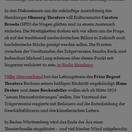
In den Diskussionen um die zukünftige Ausrichtung des
Hamburger
Ohnsorg-Theaters
will Kultursenator
Carsten
Brosda
(SPD) die Wogen glätten und zu einem Austausch
einladen. Die Streitigkeiten drehen sich vor allem um die Frage,
ob auf der traditionell niederdeutschen Bühne in Zukunft auch
hochdeutsche Stücke gezeigt werden sollen. Die Fronten
zwischen der Vorsitzenden des Trägervereins, Sandra Keck, und
Indendant Michael Lang scheinen über diesen Punkt seit
längerem verhärtet zu sein,
so Radio Hamburg
.
Völlig überraschend
hat das Leitungsteam des
Prinz Regent
Theaters
Bochum seinen baldigen Rücktritt angekündigt:
Hans
Dreher
und
Anne Rockenfeller
wollen sich ab Mitte 2025
"neuen Herausforderungen" stellen. Der Vorstand des
Trägervereins reagierte mit Bedauern auf die Entscheidung der
Geschäftsführerin und des künstlerischen Leiters.
In Baden-Württemberg wird das Ende der Ära einer
Theaterfamilie eingeläutet – und viel frischer Wind mitgebracht: