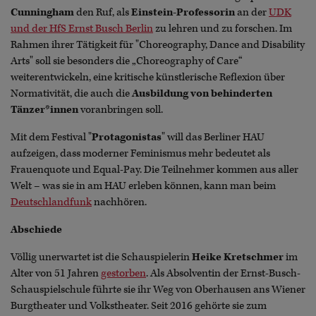
Cunningham
den Ruf, als
Einstein-Professorin
an der
UDK
und der HfS Ernst Busch Berlin
zu lehren und zu forschen. Im
Rahmen ihrer Tätigkeit für "Choreography, Dance and Disability
Arts" soll sie besonders die „Choreography of Care“
weiterentwickeln, eine kritische künstlerische Reflexion über
Normativität, die auch die
Ausbildung von behinderten
Tänzer*innen
voranbringen soll.
Mit dem Festival "
Protagonistas
" will das Berliner HAU
aufzeigen, dass moderner Feminismus mehr bedeutet als
Frauenquote und Equal-Pay. Die Teilnehmer kommen aus aller
Welt – was sie in am HAU erleben können, kann man beim
Deutschlandfunk
nachhören.
Abschiede
Völlig unerwartet ist die Schauspielerin
Heike Kretschmer
im
Alter von 51 Jahren
gestorben
. Als Absolventin der Ernst-Busch-
Schauspielschule führte sie ihr Weg von Oberhausen ans Wiener
Burgtheater und Volkstheater. Seit 2016 gehörte sie zum