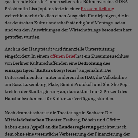
gastierende Künstler*innen seitens des Bühnenvereins. GDBA-
Präsidentin Lisa Jopt forderte in einer
Pressemitteilung
weiterhin nachdrücklich einen Ausgleich für diejenigen, die in
der deutschen Kulturlandschaft ständig "auf Montage" seien
und von den Auswirkungen der Wirtschaftslage besonders hart
getroffen würden.
Auch in der Hauptstadt wird finanzielle Unterstützung
eingefordert: In einem
offenen Brief
hat ein Zusammenschluss
von Berliner Kulturschaffenden eine
Bedrohung des
einzigartigen "Kulturökosystems"
angemahnt. Die
Unterzeichnenden - unter anderem das HAU, die Volksbühne
am Rosa-Luxemburg-Platz, Rimini Protokoll und She She Pop -
kreiden der Stadtregierung an, dass aktuell nur 3 Prozent des
Haushaltsvolumens für Kultur zur Verfügung stünden.
Noch dramatischer ist die Theaterlage in Sachsen: Die
Mittelsächsischen Theater
Freiberg, Döbeln und Görlitz
haben einen
Appell an die Landesregierung
gerichtet, nach
dem ohne eine wesentliche Verbesserung der Finanzierung der