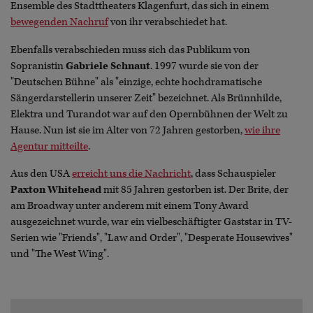
Ensemble des Stadttheaters Klagenfurt, das sich in einem
bewegenden Nachruf
von ihr verabschiedet hat.
Ebenfalls verabschieden muss sich das Publikum von
Sopranistin
Gabriele Schnaut
. 1997 wurde sie von der
"Deutschen Bühne" als "einzige, echte hochdramatische
Sängerdarstellerin unserer Zeit" bezeichnet. Als Brünnhilde,
Elektra und Turandot war auf den Opernbühnen der Welt zu
Hause. Nun ist sie im Alter von 72 Jahren gestorben,
wie ihre
Agentur mitteilte
.
Aus den USA
erreicht uns die Nachricht
, dass Schauspieler
Paxton Whitehead
mit 85 Jahren gestorben ist. Der Brite, der
am Broadway unter anderem mit einem Tony Award
ausgezeichnet wurde, war ein vielbeschäftigter Gaststar in TV-
Serien wie "Friends", "Law and Order", "Desperate Housewives"
und "The West Wing".