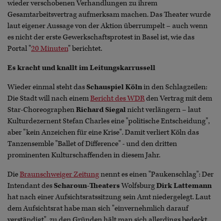
wieder verschobenen Verhandlungen zu ihrem
Gesamtarbeitsvertrag aufmerksam machen. Das Theater wurde
laut eigener Aussage von der Aktion überrumpelt – auch wenn
es nicht der erste Gewerkschaftsprotest in Basel ist, wie das
Portal "
20 Minuten
" berichtet.
Es kracht und knallt im Leitungskarrussell
Wieder einmal steht das
Schauspiel Köln
in den Schlagzeilen:
Die Stadt will nach einem
Bericht des WDR
den Vertrag mit dem
Star-Choreographen
Richard Siegal
nicht verlängern – laut
Kulturdezernent Stefan Charles eine "politische Entscheidung",
aber "kein Anzeichen für eine Krise". Damit verliert Köln das
Tanzensemble "Ballet of Difference" - und den dritten
prominenten Kulturschaffenden in diesem Jahr.
Die
Braunschweiger Zeitung
nennt es einen "Paukenschlag": Der
Intendant des
Scharoun-Theaters
Wolfsburg
Dirk Lattemann
hat nach einer Aufsichtsratssitzung sein Amt niedergelegt. Laut
dem Aufsichtsrat habe man sich "einvernehmlich darauf
verständigt", zu den Gründen hält man sich allerdings bedeckt.