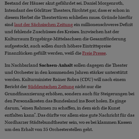
Bestand der Häuser akut gefährdet sei. Daniel Morgenroth,
Intendant des Görlitzer Theaters, fürchtet gar, dass er schon in
diesem Herbst die Theatertüren schließen muss. Gründe hierfür
sind
laut der Sächsischen Zeitung
ein millionenschweres Defizit
und fehlende Zuschüsses des Kreises. Inzwischen hat der
Kulturraum Erzgebirge-Mittelsachsen die Gesamtförderung
aufgestockt, auch sollen durch höhere Eintrittspreise
Finanzlücken gefüllt werden, weiß die
Freie Presse
.
Im Nachbarland
Sachsen-Anhalt
sollen dagegen die Theater
und Orchester in den kommenden Jahren stärker unterstützt
werden. Kulturminister Rainer Robra (CDU) will nach einem
Bericht der
Süddeutschen Zeitung
nicht nur die
Grundfinanzierung erhöhen, sondern auch für Steigerungen bei
den Personalkosten das Bundesland ins Boot holen. Es ginge
darum, "einen Rahmen zu schaffen, in dem sich die Kunst
entfalten kann". Das dürfte vor allem eine gute Nachricht für das
Nordharzer Städtebundtheater sein, wo es bei klammen Kassen
um den Erhalt von 35 Orchesterstellen geht.