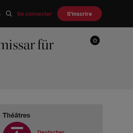
s
Se connecter
S'inscrire
issar für
Théâtres
Deutscher