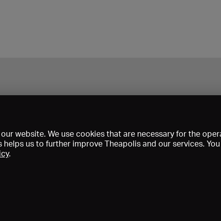
our website. We use cookies that are necessary for the opera
s helps us to further improve Theapolis and our services. Yo
icy
.
Prix et adhésions
KIBA
Gagenspiegel
Données médiatiques