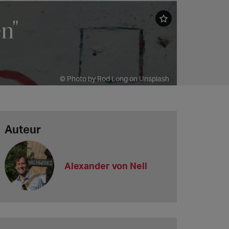
n"
© Photo by Rod Long on Unsplash
Auteur
Alexander von Nell