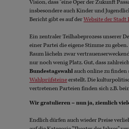
Vision, dass "eine Oper der Zukunft Pa
insbesondere auch Kinder und Jugendlich
Bericht gibt es auf der
Website der Stadt 
Ein zentraler Teilhabeprozess unserer De
einer Partei die eigene Stimme zu geben
Raum lächeln zwar vertrauenserweckende K
nur noch wenig Platz. Gut, dass zahlreic
Bundestagswahl
auch online zu finden 
Wahlprüfsteine
erstellt. Die kulturpoliti
vertretenen Parteien finden sich z.B. be
Wir gratulieren – nun ja, ziemlich vie
Endlich dürfen auch wieder Preise verlie
auf die Kategorie "Theater des Jahres" ve