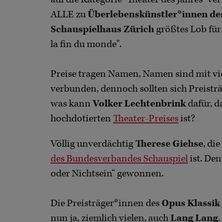
ALLE zu
Überlebenskünstler*innen de
Schauspielhaus Zürich
größtes Lob fü
la fin du monde".
Preise tragen Namen, Namen sind mit v
verbunden, dennoch sollten sich Preist
was kann
Volker Lechtenbrink
dafür, d
hochdotierten
Theater-Preises
ist?
Völlig unverdächtig
Therese Giehse
, di
des Bundesverbandes Schauspiel
ist. De
oder Nichtsein“ gewonnen.
Die Preisträger*innen des
Opus Klassik
nun ja, ziemlich vielen, auch
Lang Lang
.