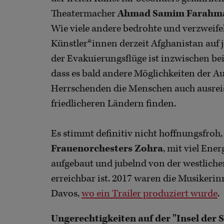
Theatermacher
Ahmad Samim Farahm
Wie viele andere bedrohte und verzweif
Künstler*innen derzeit Afghanistan auf 
der Evakuierungsflüge ist inzwischen bei
dass es bald andere Möglichkeiten der Aus
Herrschenden die Menschen auch ausreis
friedlicheren Ländern finden.
Es stimmt definitiv nicht hoffnungsfroh,
Frauenorchesters Zohra
, mit viel Ene
aufgebaut und jubelnd von der westlichen
erreichbar ist. 2017 waren die Musikerin
Davos,
wo ein Trailer produziert wurde
.
Ungerechtigkeiten auf der "Insel der S