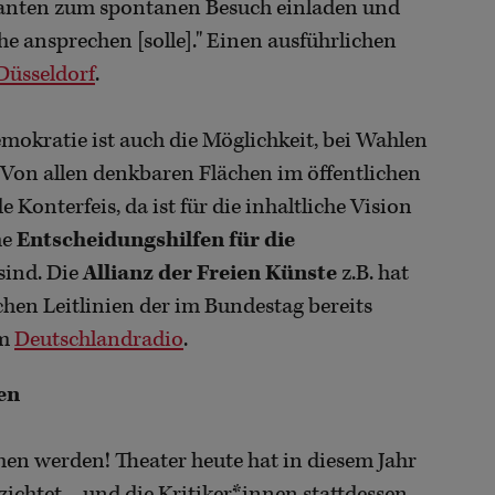
ssanten zum spontanen Besuch einladen und
e ansprechen [solle]." Einen ausführlichen
Düsseldorf
.
mokratie ist auch die Möglichkeit, bei Wahlen
. Von allen denkbaren Flächen im öffentlichen
onterfeis, da ist für die inhaltliche Vision
he
Entscheidungshilfen für die
sind. Die
Allianz der Freien Künste
z.B. hat
schen Leitlinien der im Bundestag bereits
im
Deutschlandradio
.
len
hen werden! Theater heute hat in diesem Jahr
rzichtet – und die Kritiker*innen stattdessen