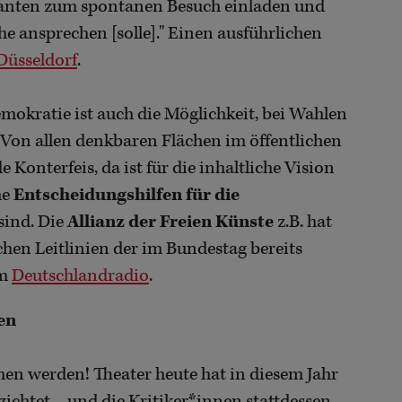
ssanten zum spontanen Besuch einladen und
e ansprechen [solle]." Einen ausführlichen
Düsseldorf
.
mokratie ist auch die Möglichkeit, bei Wahlen
. Von allen denkbaren Flächen im öffentlichen
onterfeis, da ist für die inhaltliche Vision
he
Entscheidungshilfen für die
sind. Die
Allianz der Freien Künste
z.B. hat
schen Leitlinien der im Bundestag bereits
im
Deutschlandradio
.
len
hen werden! Theater heute hat in diesem Jahr
rzichtet – und die Kritiker*innen stattdessen