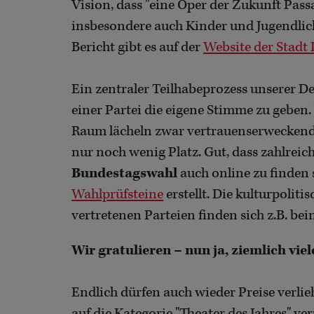
Vision, dass "eine Oper der Zukunft Pa
insbesondere auch Kinder und Jugendlich
Bericht gibt es auf der
Website der Stadt 
Ein zentraler Teilhabeprozess unserer De
einer Partei die eigene Stimme zu geben
Raum lächeln zwar vertrauenserweckende K
nur noch wenig Platz. Gut, dass zahlreic
Bundestagswahl
auch online zu finden 
Wahlprüfsteine
erstellt. Die kulturpoliti
vertretenen Parteien finden sich z.B. be
Wir gratulieren – nun ja, ziemlich vie
Endlich dürfen auch wieder Preise verlie
auf die Kategorie "Theater des Jahres" ve