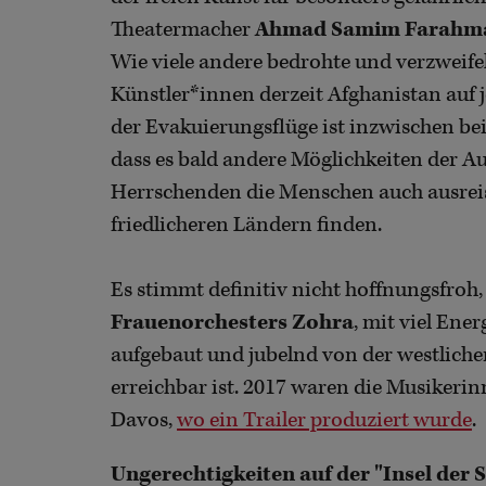
Theatermacher
Ahmad Samim Farahm
Wie viele andere bedrohte und verzweif
Künstler*innen derzeit Afghanistan auf 
der Evakuierungsflüge ist inzwischen bei
dass es bald andere Möglichkeiten der Aus
Herrschenden die Menschen auch ausreis
friedlicheren Ländern finden.
Es stimmt definitiv nicht hoffnungsfroh,
Frauenorchesters Zohra
, mit viel Ene
aufgebaut und jubelnd von der westlichen
erreichbar ist. 2017 waren die Musikerin
Davos,
wo ein Trailer produziert wurde
.
Ungerechtigkeiten auf der "Insel der S