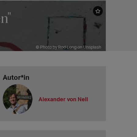
n"
© Photo by Rod Long on Unsplash
Autor*in
Alexander von Nell