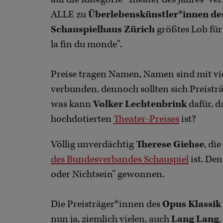
ALLE zu
Überlebenskünstler*innen de
Schauspielhaus Zürich
größtes Lob fü
la fin du monde".
Preise tragen Namen, Namen sind mit v
verbunden, dennoch sollten sich Preist
was kann
Volker Lechtenbrink
dafür, d
hochdotierten
Theater-Preises
ist?
Völlig unverdächtig
Therese Giehse
, di
des Bundesverbandes Schauspiel
ist. De
oder Nichtsein“ gewonnen.
Die Preisträger*innen des
Opus Klassik
nun ja, ziemlich vielen, auch
Lang Lang
.