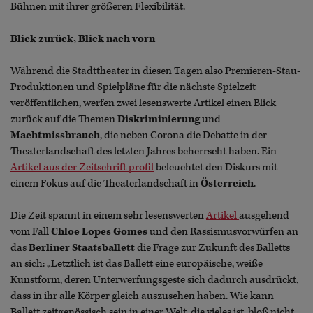
Bühnen mit ihrer größeren Flexibilität.
Blick zurück, Blick nach vorn
Während die Stadttheater in diesen Tagen also Premieren-Stau-
Produktionen und Spielpläne für die nächste Spielzeit
veröffentlichen, werfen zwei lesenswerte Artikel einen Blick
zurück auf die Themen
Diskriminierung
und
Machtmissbrauch
, die neben Corona die Debatte in der
Theaterlandschaft des letzten Jahres beherrscht haben. Ein
Artikel aus der Zeitschrift profil
beleuchtet den Diskurs mit
einem Fokus auf die Theaterlandschaft in
Österreich
.
Die Zeit spannt in einem sehr lesenswerten
Artikel
ausgehend
vom Fall
Chloe Lopes Gomes
und den Rassismusvorwürfen an
das
Berliner Staatsballett
die Frage zur Zukunft des Balletts
an sich: „Letztlich ist das Ballett eine europäische, weiße
Kunstform, deren Unterwerfungsgeste sich dadurch ausdrückt,
dass in ihr alle Körper gleich auszusehen haben. Wie kann
Ballett zeitgenössisch sein in einer Welt, die vieles ist, bloß nicht