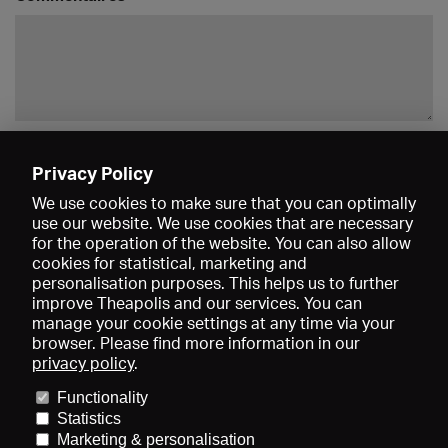
Enregistrer
Privacy Policy
We use cookies to make sure that you can optimally
use our website. We use cookies that are necessary
for the operation of the website. You can also allow
cookies for statistical, marketing and
personalisation purposes. This helps us to further
improve Theapolis and our services. You can
manage your cookie settings at any time via your
browser. Please find more information in our
privacy policy
.
Prix et adhésions
KIBA
Gagenspiegel
Functionality
Données médiatiques
Qui sommes-nous?
Mentions légales
Statistics
Conditions générales de vente
Protection des données
Marketing & personalisation
Contact
Aide
Newsletter