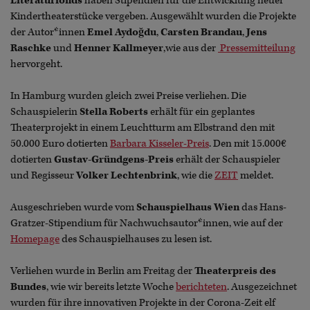
Literaturfonds
haben Stipendien für die Entwicklung neuer
Kindertheaterstücke vergeben. Ausgewählt wurden die Projekte
der Autor*innen
Emel Aydoğdu
,
Carsten Brandau
,
Jens
Raschke
und
Henner Kallmeyer
,wie aus der
Pressemitteilung
hervorgeht.
In Hamburg wurden gleich zwei Preise verliehen. Die
Schauspielerin
Stella Roberts
erhält für ein geplantes
Theaterprojekt in einem Leuchtturm am Elbstrand den mit
50.000 Euro dotierten
Barbara Kisseler-Preis
. Den mit 15.000€
dotierten
Gustav-Gründgens-Preis
erhält der Schauspieler
und Regisseur
Volker Lechtenbrink
, wie die
ZEIT
meldet.
Ausgeschrieben wurde vom
Schauspielhaus Wien
das Hans-
Gratzer-Stipendium für Nachwuchsautor*innen, wie auf der
Homepage
des Schauspielhauses zu lesen ist.
Verliehen wurde in Berlin am Freitag der
Theaterpreis des
Bundes
, wie wir bereits letzte Woche
berichteten
. Ausgezeichnet
wurden für ihre innovativen Projekte in der Corona-Zeit elf