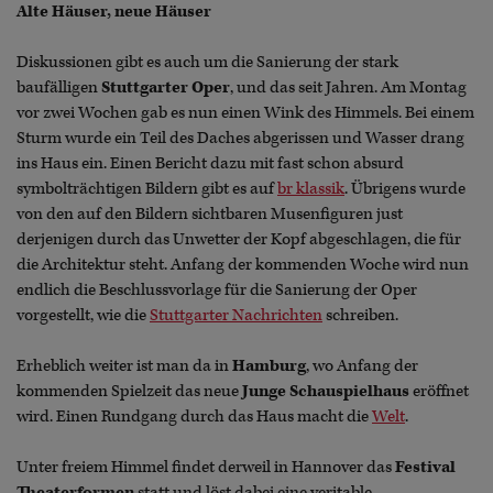
Alte Häuser, neue Häuser
Diskussionen gibt es auch um die Sanierung der stark
baufälligen
Stuttgarter Oper
, und das seit Jahren. Am Montag
vor zwei Wochen gab es nun einen Wink des Himmels. Bei einem
Sturm wurde ein Teil des Daches abgerissen und Wasser drang
ins Haus ein. Einen Bericht dazu mit fast schon absurd
symbolträchtigen Bildern gibt es auf
br klassik
. Übrigens wurde
von den auf den Bildern sichtbaren Musenfiguren just
derjenigen durch das Unwetter der Kopf abgeschlagen, die für
die Architektur steht. Anfang der kommenden Woche wird nun
endlich die Beschlussvorlage für die Sanierung der Oper
vorgestellt, wie die
Stuttgarter Nachrichten
schreiben.
Erheblich weiter ist man da in
Hamburg
, wo Anfang der
kommenden Spielzeit das neue
Junge Schauspielhaus
eröffnet
wird. Einen Rundgang durch das Haus macht die
Welt
.
Unter freiem Himmel findet derweil in Hannover das
Festival
Theaterformen
statt und löst dabei eine veritable