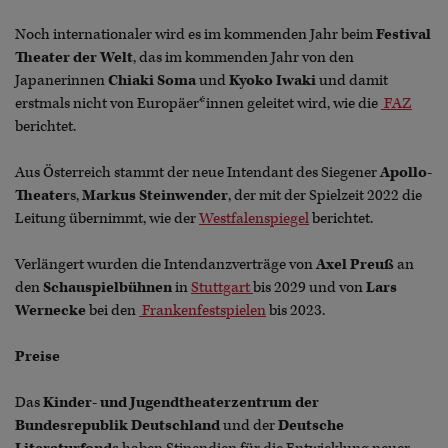
Noch internationaler wird es im kommenden Jahr beim
Festival
Theater der Welt
, das im kommenden Jahr von den
Japanerinnen
Chiaki Soma
und
Kyoko Iwaki
und damit
erstmals nicht von Europäer*innen geleitet wird, wie die
FAZ
berichtet.
Aus Österreich stammt der neue Intendant des Siegener
Apollo-
Theater
s,
Markus Steinwender
, der mit der Spielzeit 2022 die
Leitung übernimmt, wie der
Westfalenspiegel
berichtet.
Verlängert wurden die Intendanzverträge von
Axel Preuß
an
den
Schauspielbühnen
in
Stuttgart
bis 2029 und von
Lars
Wernecke
bei den
Frankenfestspielen
bis 2023.
Preise
Das
Kinder- und Jugendtheaterzentrum der
Bundesrepublik Deutschland
und der
Deutsche