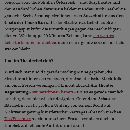
beispielsweise die Politik in Österreich – und Burgtheater und
der Standard haben daraus ein beklemmendes Stück Lesebühne
gemacht. Sechs Schauspieler*innen lesen
Ausschnitte aus den
Chats der Causa Kurz
, die der Staatsanwaltschaft auch als
Ausgangspunkt für die Ermittlungen gegen die Beschuldigten
dienen. Wer knappe 20 Minuten Zeit hat, kann
ein wahres
Lehrstück hören und sehen
, das einem irgendwie schief im Hals
stecken bleibt.
Und im Theaterbetrieb?
Wird sich hier und da gerade mächtig Mühe gegeben, die
Strukturen hinter sich zu lassen, die absolutistische Machtfülle
auf einer Person vereinigen. Ok, nicht überall. Am
Theater
Regensburg -
wir berichteten bereits
- z.B. ist es gerade ziemlich
unruhig, denn hier will der designierte Intendant, Sebastian
Ritschel, in relativ großem Umfang von seinem Recht auf
Nichtverlängerung künstlerischer Verträge Gebrauch machen.
Das Ensemble
macht nun seinem Frust – vor allem auch in
Hinblick auf fehlende Auftritts- und damit