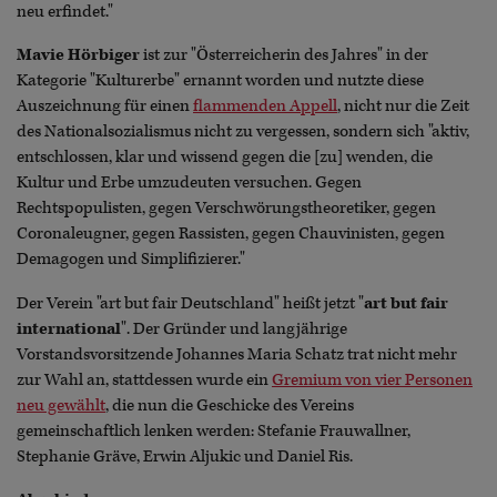
neu erfindet."
Mavie Hörbiger
ist zur "Österreicherin des Jahres" in der
Kategorie "Kulturerbe" ernannt worden und nutzte diese
Auszeichnung für einen
flammenden Appell
, nicht nur die Zeit
des Nationalsozialismus nicht zu vergessen, sondern sich "aktiv,
entschlossen, klar und wissend gegen die [zu] wenden, die
Kultur und Erbe umzudeuten versuchen. Gegen
Rechtspopulisten, gegen Verschwörungstheoretiker, gegen
Coronaleugner, gegen Rassisten, gegen Chauvinisten, gegen
Demagogen und Simplifizierer."
Der Verein "art but fair Deutschland" heißt jetzt "
art but fair
international
". Der Gründer und langjährige
Vorstandsvorsitzende Johannes Maria Schatz trat nicht mehr
zur Wahl an, stattdessen wurde ein
Gremium von vier Personen
neu gewählt
, die nun die Geschicke des Vereins
gemeinschaftlich lenken werden: Stefanie Frauwallner,
Stephanie Gräve, Erwin Aljukic und Daniel Ris.