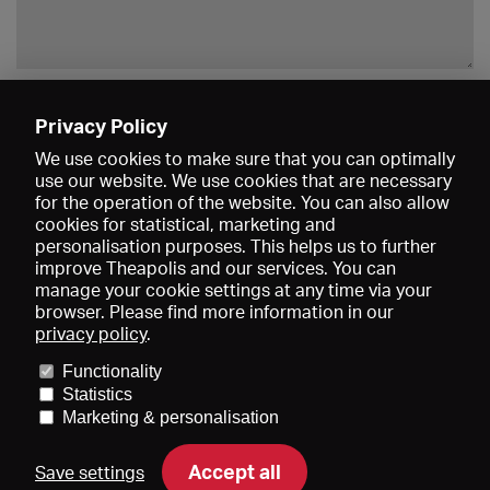
Enregistrer
Privacy Policy
We use cookies to make sure that you can optimally
use our website. We use cookies that are necessary
for the operation of the website. You can also allow
cookies for statistical, marketing and
personalisation purposes. This helps us to further
improve Theapolis and our services. You can
manage your cookie settings at any time via your
browser. Please find more information in our
privacy policy
.
Prix et adhésions
KIBA
Gagenspiegel
Functionality
Données médiatiques
Qui sommes-nous?
Mentions légales
Statistics
Conditions générales de vente
Protection des données
Marketing & personalisation
Contact
Aide
Newsletter
Accept all
Save settings