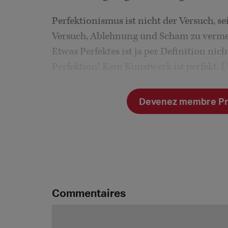
Perfektionismus ist nicht der Versuch, se
Versuch, Ablehnung und Scham zu vermei
Etwas Perfektes ist ja per Definition nich
Perfektion! Kein Kunstwerk ist perfekt. Ü
anerkannt, kann jemand Kritik äußern. 
die es ablehnen. Denn Kunst ist nicht obje
Devenez membre Prem
Was bei Perfekt
Commentaires