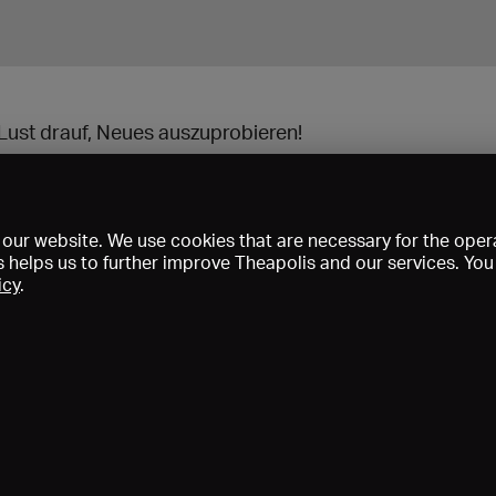
 Lust drauf, Neues auszuprobieren!
our website. We use cookies that are necessary for the opera
s helps us to further improve Theapolis and our services. Yo
icy
.
Prix et adhésions
KIBA
Gagenspiegel
Données médiatiques
Qui sommes-nous?
Mentions légales
Conditions générales de vent
Protection des données
Contact
Aide
Newsletter