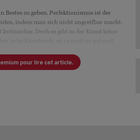
in Bestes zu geben. Perfektionismus ist der
den, indem man sich nicht angreifbar macht.
t kritisierbar. Doch es gibt in der Kunst keine
ber jedes Kunstwerk, sei es noch so gut und
Bei jedem Kunstwerk wird es Menschen geben,
ktiv, sondern zutiefst subjektiv.
ium pour lire cet article.