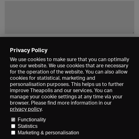
Enregistrer
Privacy Policy
We use cookies to make sure that you can optimally
use our website. We use cookies that are necessary
for the operation of the website. You can also allow
cookies for statistical, marketing and
personalisation purposes. This helps us to further
improve Theapolis and our services. You can
manage your cookie settings at any time via your
browser. Please find more information in our
privacy policy
.
Prix et adhésions
KIBA
Gagenspiegel
Functionality
Données médiatiques
Qui sommes-nous?
Mentions légales
Statistics
Conditions générales de vente
Protection des données
Marketing & personalisation
Contact
Aide
Newsletter