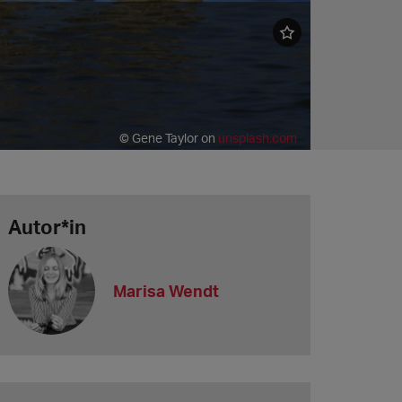
© Gene Taylor on
unsplash.com
Autor*in
Marisa Wendt