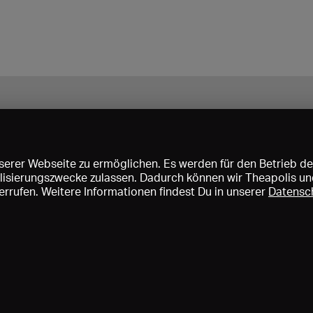
erer Webseite zu ermöglichen. Es werden für den Betrieb de
nalisierungszwecke zulassen. Dadurch können wir Theapolis un
rrufen. Weitere Informationen findest Du in unserer
Datensc
ise und Mitgliedschaften
KIBA
Gagenspiegel
Mediadaten
Über 
Impressum
AGB
Datenschutz
Kontakt
Hilfe
Newsletter