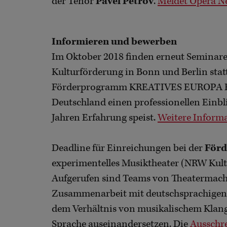
der Tenor
Pavel Petrov
.
Meldet Opera N
Informieren und bewerben
Im Oktober 2018 finden erneut Seminar
Kulturförderung in Bonn und Berlin statt
Förderprogramm KREATIVES EUROPA KU
Deutschland einen professionellen Einbli
Jahren Erfahrung speist.
Weitere Inform
Deadline für Einreichungen bei der
Förd
experimentelles Musiktheater (NRW Kultur
Aufgerufen sind Teams von Theatermache
Zusammenarbeit mit deutschsprachigen S
dem Verhältnis von musikalischem Klan
Sprache auseinandersetzen. Die
Ausschre