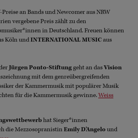
W-Preise an Bands und Newcomer aus NRW
orien vergebene Preis zählt zu den
pmusiker*innen in Deutschland. Freuen können
s Köln und
INTERNATIONAL MUSIC
aus
 der
Jürgen Ponto-Stiftung
geht an das
Vision
uszeichnung mit dem genreübergreifenden
assiker der Kammermusik mit populärer Musik
ichten für die Kammermusik gewinne.
Weiss
ngswettbewerb
hat Sieger*innen
ich die Mezzosopranistin
Emily D'Angelo
und