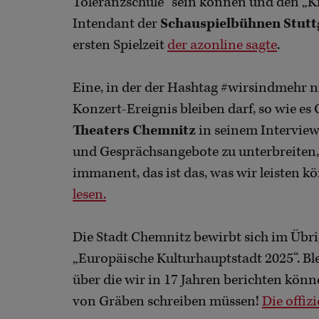
Toleranzschule“ sein können und den „Kitt
Intendant der
Schauspielbühnen Stutt
ersten Spielzeit
der azonline sagte
.
Eine, in der der Hashtag #wirsindmehr 
Konzert-Ereignis bleiben darf, so wie es
Theaters Chemnitz
in seinem Interview
und Gesprächsangebote zu unterbreiten, 
immanent, das ist das, was wir leisten 
lesen.
Die Stadt Chemnitz bewirbt sich im Übr
„Europäische Kulturhauptstadt 2025“. Blei
über die wir in 17 Jahren berichten könn
von Gräben schreiben müssen!
Die offiz