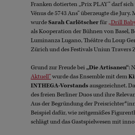
Franken dotierten „Prix PLAY“ darf sich
Vénus de 5743 Ans“ überzeugte die Jury.
wurde
Sarah Carlötscher
für
„Drill Baby
als Kooperation der Bühnen von Basel, Ber
Luminanza Lugano, Théâtre du Loup Gen
Zürich und des Festivals Uniun Travers 
Grund zur Freude bei
„Die Artisanen“
: 
Aktuell“
wurde das Ensemble mit dem
Ki
INTHEGA-Vorstands
ausgezeichnet. Da
des freien Berliner Duos und ihre Releva
Aus der Begründung der Preisrichter*inn
Beispiel dafür, wie zeitgemäßes Figure
schlägt und das Gastspielwesen mit inno