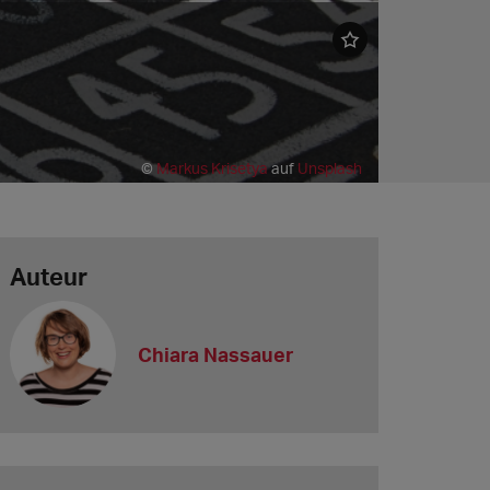
©
Markus Krisetya
auf
Unsplash
Auteur
Chiara Nassauer