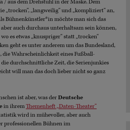
a / aus dem Drehstuhl in der Maske. Dem
e „trocken“, „langweilig“ und „kompliziert“ an,
t als Bühnenkünstler*in möchte man sich das
en aber auch durchaus unterhaltsam sein können,
, wo es etwas „knuspriger“ statt „trocken“
iken geht es unter anderem um das Bundesland,
 die Wahrscheinlichkeit eines Fußball-
die durchschnittliche Zeit, die Serienjunkies
eicht will man das doch lieber nicht so ganz
nschen ist aber, was der
Deutsche
e
in ihrem
Themenheft „Daten-Theater“
tistik wird in mühevoller, aber auch
er professionellen Bühnen im