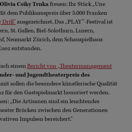
Olivia Csiky Trnka
freuen: Ihr Stück „Une
 Mit dem Publikumspreis über 5.000 Franken
 Drill“
ausgezeichnet. Das „PLAY“-Festival ist
n, St. Gallen, Biel-Solothurn, Luzern,
f, Neumarkt Zürich, dem Schauspielhaus
Zuoz entstanden.
Nach einem
Bericht von „Theatermanagement
nder- und Jugendtheaterpreis des
mit sollen die besondere künstlerische Qualität
nz für den Gastspielmarkt honoriert werden.
en: „Die Artisanen sind ein leuchtendes
ntheater Brücken zwischen den Generationen
vativen Impulsen bereichert.“