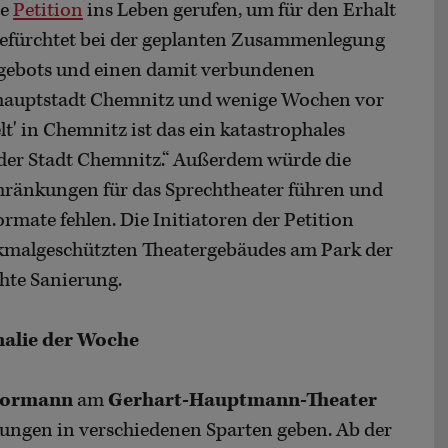
ne
Petition
ins Leben gerufen, um für den Erhalt
befürchtet bei der geplanten Zusammenlegung
ngebots und einen damit verbundenen
urhauptstadt Chemnitz und wenige Wochen vor
t' in Chemnitz ist das ein katastrophales
k der Stadt Chemnitz.“ Außerdem würde die
hränkungen für das Sprechtheater führen und
rmate fehlen. Die Initiatoren der Petition
enkmalgeschützten Theatergebäudes am Park der
chte Sanierung.
onalie der Woche
Bormann
am
Gerhart-Hauptmann-Theater
ungen in verschiedenen Sparten geben. Ab der