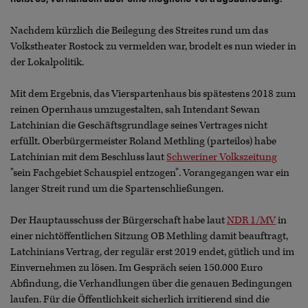
Nachdem kürzlich die Beilegung des Streites rund um das
Volkstheater Rostock zu vermelden war, brodelt es nun wieder in
der Lokalpolitik.
Mit dem Ergebnis, das Vierspartenhaus bis spätestens 2018 zum
reinen Opernhaus umzugestalten, sah Intendant Sewan
Latchinian die Geschäftsgrundlage seines Vertrages nicht
erfüllt. Oberbürgermeister Roland Methling (parteilos) habe
Latchinian mit dem Beschluss laut
Schweriner Volkszeitung
"sein Fachgebiet Schauspiel entzogen". Vorangegangen war ein
langer Streit rund um die Spartenschließungen.
Der Hauptausschuss der Bürgerschaft habe laut
NDR 1/MV
in
einer nichtöffentlichen Sitzung OB Methling damit beauftragt,
Latchinians Vertrag, der regulär erst 2019 endet, gütlich und im
Einvernehmen zu lösen. Im Gespräch seien 150.000 Euro
Abfindung, die Verhandlungen über die genauen Bedingungen
laufen. Für die Öffentlichkeit sicherlich irritierend sind die