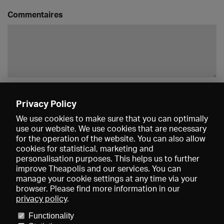
Commentaires
Enregistrer
Privacy Policy
We use cookies to make sure that you can optimally
use our website. We use cookies that are necessary
for the operation of the website. You can also allow
cookies for statistical, marketing and
personalisation purposes. This helps us to further
improve Theapolis and our services. You can
manage your cookie settings at any time via your
browser. Please find more information in our
privacy policy
.
Prix et adhésions
KIBA
Gagenspiegel
Functionality
Données médiatiques
Qui sommes-nous?
Mentions légales