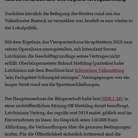
Nachdem kürzlich die Beilegung des Streites rund um das
Volkstheater Rostock zu vermelden war, brodelt es nun wieder in
der Lokalpolitik.
Mit dem Ergebnis, das Vierspartenhaus bis spätestens 2018 zum
reinen Opernhaus umzugestalten, sah Intendant Sewan
Latchinian die Geschäftsgrundlage seines Vertrages nicht
erfüllt. Oberbürgermeister Roland Methling (parteilos) habe
Latchinian mit dem Beschluss laut
Schweriner Volkszeitung
"sein Fachgebiet Schauspiel entzogen". Vorangegangen war ein
langer Streit rund um die Spartenschließungen.
Der Hauptausschuss der Bürgerschaft habe laut
NDR 1/MV
in
einer nichtöffentlichen Sitzung OB Methling damit beauftragt,
Latchinians Vertrag, der regulär erst 2019 endet, gütlich und im
Einvernehmen zu lösen. Im Gespräch seien 150.000 Euro
Abfindung, die Verhandlungen über die genauen Bedingungen
laufen. Für die Öffentlichkeit sicherlich irritierend sind die