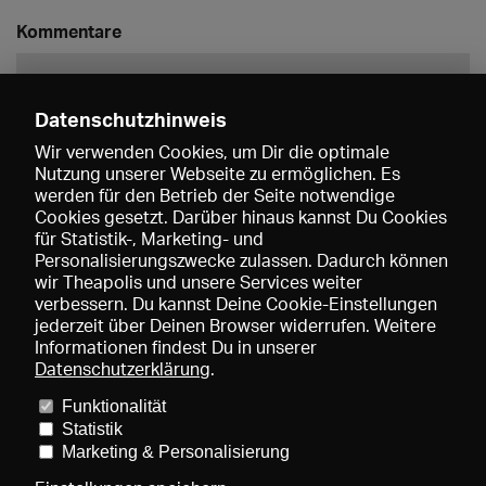
Kommentare
Datenschutzhinweis
Wir verwenden Cookies, um Dir die optimale
Nutzung unserer Webseite zu ermöglichen. Es
werden für den Betrieb der Seite notwendige
Speichern
Cookies gesetzt. Darüber hinaus kannst Du Cookies
für Statistik-, Marketing- und
Personalisierungszwecke zulassen. Dadurch können
wir Theapolis und unsere Services weiter
verbessern. Du kannst Deine Cookie-Einstellungen
jederzeit über Deinen Browser widerrufen. Weitere
Informationen findest Du in unserer
Datenschutzerklärung
.
Funktionalität
Preise und Mitgliedschaften
KIBA
Gagenspiegel
Statistik
Mediadaten
Über uns
Impressum
AGB
Datenschutz
Marketing & Personalisierung
Kontakt
Hilfe
Newsletter