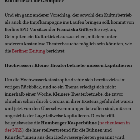
Kulturticket für Geimpfte?
Und ein ganz anderer Vorschlag, der sowohl den Kulturbetrieb
als auch die Impfkampagne ins Laufen bringen soll, kommt von
Berlins SPD-Vorsitzender
Franziska Giffey
: Sie regt an,
Geimpften ein Kulturticket auszustellen, mit dem unter
anderem kostenlose Theaterbesuche möglich sein könnten, wie
die
Berliner Zeitung
berichtet.
Hochwasser: Kleine Theaterbetriebe müssen kapitulieren
Um die Hochwasserkatastrophe drehte sich bereits vieles im
vorigen Rückblick, und so ein Thema erledigt sich nicht
innerhalb einer Woche. Kleinere Theaterbetriebe, die zuvor
ohnehin schon durch Corona in ihrer Existenz gefährdet waren
und jetzt von den Überschwemmungen betroffen sind, müssen
angesichts der Lage teilweise kapitulieren. Dies betrifft
beispielsweise die
Homberger Kasperbühne
(
nachzulesen in
der NRZ
), die hier stellvertretend für die Bühnen und
Künstler*innen aus den Hochwassergebieten genannt wird.