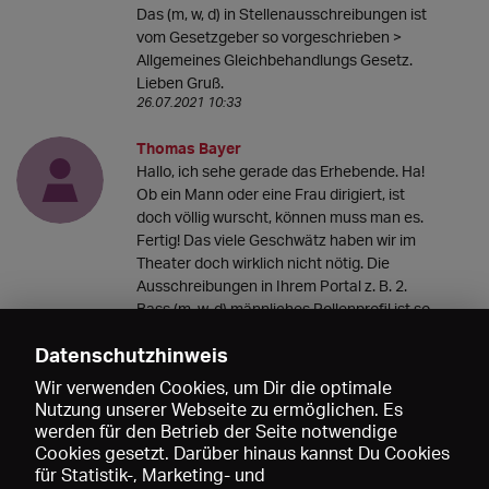
Das (m, w, d) in Stellenausschreibungen ist
vom Gesetzgeber so vorgeschrieben >
Allgemeines Gleichbehandlungs Gesetz.
Lieben Gruß.
26.07.2021 10:33
Thomas Bayer
Hallo, ich sehe gerade das Erhebende. Ha!
Ob ein Mann oder eine Frau dirigiert, ist
doch völlig wurscht, können muss man es.
Fertig! Das viele Geschwätz haben wir im
Theater doch wirklich nicht nötig. Die
Ausschreibungen in Ihrem Portal z. B. 2.
Bass (m, w, d) männliches Rollenprofil ist so
absurd, wie das ganze Tam Tam. Gutes
Datenschutzhinweis
Theater will ich sehen, keine unnötigen
Debatten über (in alphabet. Reihenfolge):
Wir verwenden Cookies, um Dir die optimale
Diverse, Männlein, Weiblein. Qualität
Nutzung unserer Webseite zu ermöglichen. Es
brauchen wir. In diesem Sinne: toi, toi, toi!
werden für den Betrieb der Seite notwendige
25.07.2021 17:43
Cookies gesetzt. Darüber hinaus kannst Du Cookies
für Statistik-, Marketing- und