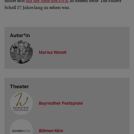
findet sich
auf der Seite des SWR
, in dessen Serie "Die Fallers"
Schell 27 Jahre lang zu sehen war.
Autor*in
Marisa Wendt
Theater
Bayreuther Festspiele
Bühnen Köln