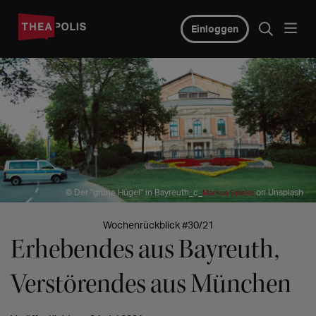
Einloggen
© Der "grüne Hügel" in Bayreuth_c_
on Unsplash
Markus Spiske
Wochenrückblick #30/21
Erhebendes aus Bayreuth,
Verstörendes aus München