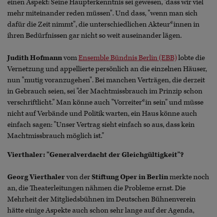
einen Aspekt: Seine Haupterkenntnis sei gewesen, "dass wir viel
mehr miteinander reden müssen". Und dass, "wenn man sich
dafür die Zeit nimmt", die unterschiedlichen Akteur*innen in
ihren Bedürfnissen gar nicht so weit auseinander lägen.
Judith Hofmann
vom
Ensemble Bündnis Berlin (EBB)
lobte die
Vernetzung und appellierte persönlich an die einzelnen Häuser,
nun "mutig voranzugehen". Bei manchen Verträgen, die derzeit
in Gebrauch seien, sei "der Machtmissbrauch im Prinzip schon
verschriftlicht." Man könne auch "Vorreiter*in sein" und müsse
nicht auf Verbände und Politik warten, ein Haus könne auch
einfach sagen: "Unser Vertrag sieht einfach so aus, dass kein
Machtmissbrauch möglich ist."
Vierthaler: "Generalverdacht der Gleichgültigkeit"?
Georg Vierthaler
von der
Stiftung Oper in Berlin
merkte noch
an, die Theaterleitungen nähmen die Probleme ernst. Die
Mehrheit der Mitgliedsbühnen im Deutschen Bühnenverein
hätte einige Aspekte auch schon sehr lange auf der Agenda,