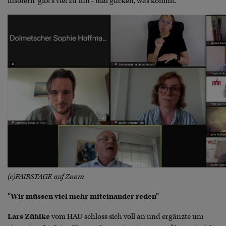
insofern "gibt’s viel zu tun - mal gucken, was kommt."
(c)FAIRSTAGE auf Zoom
"Wir müssen viel mehr miteinander reden"
Lars Zühlke
vom HAU schloss sich voll an und ergänzte um