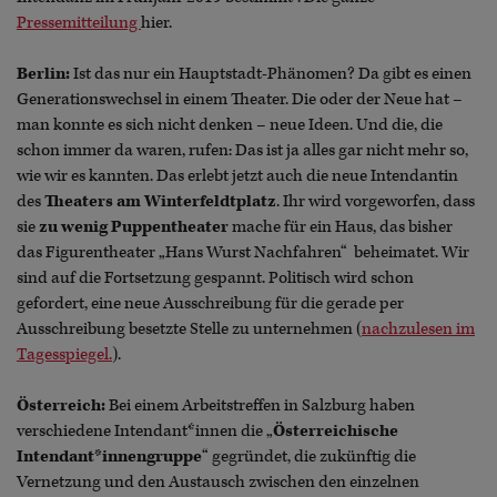
Pressemitteilung
hier.
Berlin:
Ist das nur ein Hauptstadt-Phänomen? Da gibt es einen
Generationswechsel in einem Theater. Die oder der Neue hat –
man konnte es sich nicht denken – neue Ideen. Und die, die
schon immer da waren, rufen: Das ist ja alles gar nicht mehr so,
wie wir es kannten. Das erlebt jetzt auch die neue Intendantin
des
Theaters am Winterfeldtplatz
. Ihr wird vorgeworfen, dass
sie
zu wenig Puppentheater
mache für ein Haus, das bisher
das Figurentheater „Hans Wurst Nachfahren“ beheimatet. Wir
sind auf die Fortsetzung gespannt. Politisch wird schon
gefordert, eine neue Ausschreibung für die gerade per
Ausschreibung besetzte Stelle zu unternehmen (
nachzulesen im
Tagesspiegel.
).
Österreich:
Bei einem Arbeitstreffen in Salzburg haben
verschiedene Intendant*innen die „
Österreichische
Intendant*innengruppe
“ gegründet, die zukünftig die
Vernetzung und den Austausch zwischen den einzelnen