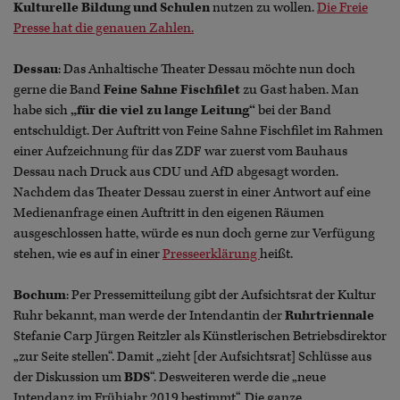
Kulturelle Bildung und Schulen
nutzen zu wollen.
Die Freie
Presse hat die genauen Zahlen.
Dessau
: Das Anhaltische Theater Dessau möchte nun doch
gerne die Band
Feine Sahne Fischfilet
zu Gast haben. Man
habe sich
„für die viel zu lange Leitung“
bei der Band
entschuldigt. Der Auftritt von Feine Sahne Fischfilet im Rahmen
einer Aufzeichnung für das ZDF war zuerst vom Bauhaus
Dessau nach Druck aus CDU und AfD abgesagt worden.
Nachdem das Theater Dessau zuerst in einer Antwort auf eine
Medienanfrage einen Auftritt in den eigenen Räumen
ausgeschlossen hatte, würde es nun doch gerne zur Verfügung
stehen, wie es auf in einer
Presseerklärung
heißt.
Bochum
: Per Pressemitteilung gibt der Aufsichtsrat der Kultur
Ruhr bekannt, man werde der Intendantin der
Ruhrtriennale
Stefanie Carp Jürgen Reitzler als
Künstlerischen Betriebsdirektor
„zur Seite stellen“. Damit „zieht [der Aufsichtsrat] Schlüsse aus
der Diskussion um
BDS
“. Desweiteren werde die „neue
Intendanz im Frühjahr 2019 bestimmt“. Die ganze