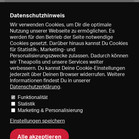
Datenschutzhinweis
Wir verwenden Cookies, um Dir die optimale
Nutzung unserer Webseite zu ermöglichen. Es
werden für den Betrieb der Seite notwendige
Speichern
Cookies gesetzt. Darüber hinaus kannst Du Cookies
für Statistik-, Marketing- und
Personalisierungszwecke zulassen. Dadurch können
wir Theapolis und unsere Services weiter
verbessern. Du kannst Deine Cookie-Einstellungen
jederzeit über Deinen Browser widerrufen. Weitere
Informationen findest Du in unserer
Datenschutzerklärung
.
Funktionalität
Preise und Mitgliedschaften
KIBA
Gagenspiegel
Statistik
Mediadaten
Über uns
Impressum
AGB
Datenschutz
Marketing & Personalisierung
Kontakt
Hilfe
Newsletter
Einstellungen speichern
Alle akzeptieren