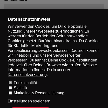
Datenschutzhinweis
Wir verwenden Cookies, um Dir die optimale
Nutzung unserer Webseite zu ermöglichen. Es
werden für den Betrieb der Seite notwendige
Speichern
Cookies gesetzt. Darüber hinaus kannst Du Cookies
für Statistik-, Marketing- und
Personalisierungszwecke zulassen. Dadurch können
wir Theapolis und unsere Services weiter
verbessern. Du kannst Deine Cookie-Einstellungen
jederzeit über Deinen Browser widerrufen. Weitere
Informationen findest Du in unserer
Datenschutzerklärung
.
Funktionalität
Preise und Mitgliedschaften
KIBA
Gagenspiegel
Statistik
Mediadaten
Über uns
Impressum
AGB
Datenschutz
Marketing & Personalisierung
Kontakt
Hilfe
Newsletter
Einstellungen speichern