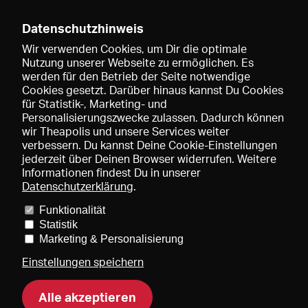
Datenschutzhinweis
Wir verwenden Cookies, um Dir die optimale
Nutzung unserer Webseite zu ermöglichen. Es
werden für den Betrieb der Seite notwendige
Speichern
Cookies gesetzt. Darüber hinaus kannst Du Cookies
für Statistik-, Marketing- und
Personalisierungszwecke zulassen. Dadurch können
wir Theapolis und unsere Services weiter
verbessern. Du kannst Deine Cookie-Einstellungen
jederzeit über Deinen Browser widerrufen. Weitere
Informationen findest Du in unserer
Datenschutzerklärung
.
Funktionalität
Preise und Mitgliedschaften
KIBA
Gagenspiegel
Statistik
Mediadaten
Über uns
Impressum
AGB
Datenschutz
Marketing & Personalisierung
Kontakt
Hilfe
Newsletter
Einstellungen speichern
Alle akzeptieren