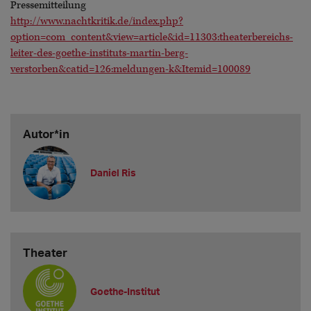
Pressemitteilung
http://www.nachtkritik.de/index.php?
option=com_content&view=article&id=11303:theaterbereichs-
leiter-des-goethe-instituts-martin-berg-
verstorben&catid=126:meldungen-k&Itemid=100089
Autor*in
Daniel Ris
Theater
Goethe-Institut