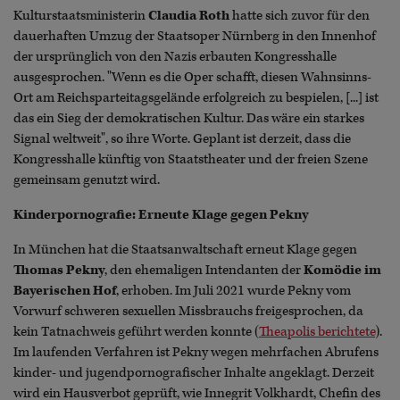
Kulturstaatsministerin
Claudia Roth
hatte sich zuvor für den
dauerhaften Umzug der Staatsoper Nürnberg in den Innenhof
der ursprünglich von den Nazis erbauten Kongresshalle
ausgesprochen. "Wenn es die Oper schafft, diesen Wahnsinns-
Ort am Reichsparteitagsgelände erfolgreich zu bespielen, [...] ist
das ein Sieg der demokratischen Kultur. Das wäre ein starkes
Signal weltweit", so ihre Worte. Geplant ist derzeit, dass die
Kongresshalle künftig von Staatstheater und der freien Szene
gemeinsam genutzt wird.
Kinderpornografie: Erneute Klage gegen Pekny
In München hat die Staatsanwaltschaft erneut Klage gegen
Thomas Pekny
, den ehemaligen Intendanten der
Komödie im
Bayerischen Hof
, erhoben. Im Juli 2021 wurde Pekny vom
Vorwurf schweren sexuellen Missbrauchs freigesprochen, da
kein Tatnachweis geführt werden konnte (
Theapolis berichtete
).
Im laufenden Verfahren ist Pekny wegen mehrfachen Abrufens
kinder- und jugendpornografischer Inhalte angeklagt. Derzeit
wird ein Hausverbot geprüft, wie Innegrit Volkhardt, Chefin des