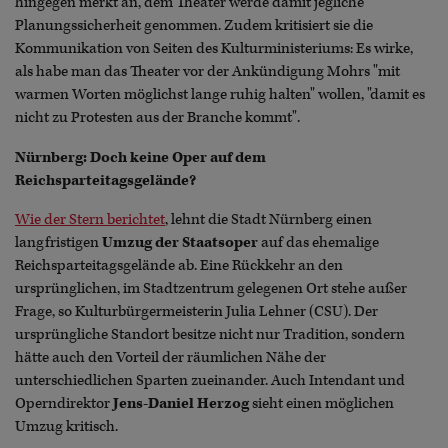
hingegen merkt an, dem Theater werde damit jegliche
Planungssicherheit genommen. Zudem kritisiert sie die
Kommunikation von Seiten des Kulturministeriums: Es wirke,
als habe man das Theater vor der Ankündigung Mohrs "mit
warmen Worten möglichst lange ruhig halten" wollen, "damit es
nicht zu Protesten aus der Branche kommt".
Nürnberg: Doch keine Oper auf dem
Reichsparteitagsgelände?
Wie der Stern berichtet
, lehnt die Stadt Nürnberg einen
langfristigen
Umzug der Staatsoper
auf das ehemalige
Reichsparteitagsgelände ab. Eine Rückkehr an den
ursprünglichen, im Stadtzentrum gelegenen Ort stehe außer
Frage, so Kulturbürgermeisterin Julia Lehner (CSU). Der
ursprüngliche Standort besitze nicht nur Tradition, sondern
hätte auch den Vorteil der räumlichen Nähe der
unterschiedlichen Sparten zueinander. Auch Intendant und
Operndirektor
Jens-Daniel Herzog
sieht einen möglichen
Umzug kritisch.