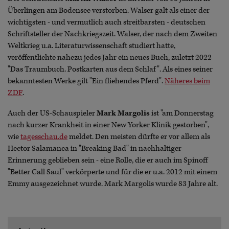
Überlingen am Bodensee verstorben. Walser galt als einer der
wichtigsten - und vermutlich auch streitbarsten - deutschen
Schriftsteller der Nachkriegszeit. Walser, der nach dem Zweiten
Weltkrieg u.a. Literaturwissenschaft studiert hatte,
veröffentlichte nahezu jedes Jahr ein neues Buch, zuletzt 2022
"Das Traumbuch. Postkarten aus dem Schlaf". Als eines seiner
bekanntesten Werke gilt "Ein fliehendes Pferd".
Näheres beim
ZDF
.
Auch der US-Schauspieler
Mark Margolis
ist "am Donnerstag
nach kurzer Krankheit in einer New Yorker Klinik gestorben",
wie
tagesschau.de
meldet. Den meisten dürfte er vor allem als
Hector Salamanca in "Breaking Bad" in nachhaltiger
Erinnerung geblieben sein - eine Rolle, die er auch im Spinoff
"Better Call Saul" verkörperte und für die er u.a. 2012 mit einem
Emmy ausgezeichnet wurde. Mark Margolis wurde 83 Jahre alt.