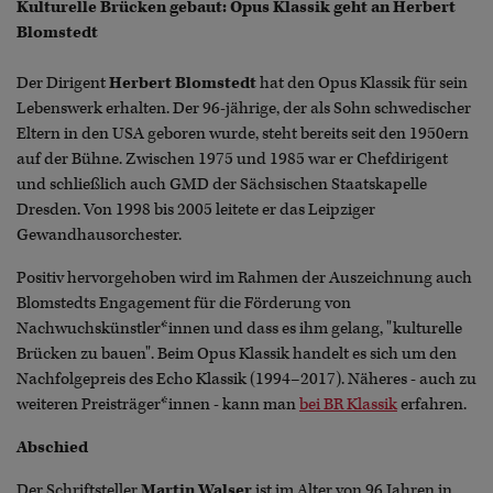
Kulturelle Brücken gebaut: Opus Klassik geht an Herbert
Blomstedt
Der Dirigent
Herbert Blomstedt
hat den Opus Klassik für sein
Lebenswerk erhalten. Der 96-jährige, der als Sohn schwedischer
Eltern in den USA geboren wurde, steht bereits seit den 1950ern
auf der Bühne. Zwischen 1975 und 1985 war er Chefdirigent
und schließlich auch GMD der Sächsischen Staatskapelle
Dresden. Von 1998 bis 2005 leitete er das Leipziger
Gewandhausorchester.
Positiv hervorgehoben wird im Rahmen der Auszeichnung auch
Blomstedts Engagement für die Förderung von
Nachwuchskünstler*innen und dass es ihm gelang, "kulturelle
Brücken zu bauen". Beim Opus Klassik handelt es sich um den
Nachfolgepreis des Echo Klassik (1994–2017). Näheres - auch zu
weiteren Preisträger*innen - kann man
bei BR Klassik
erfahren.
Abschied
Der Schriftsteller
Martin Walser
ist im Alter von 96 Jahren in