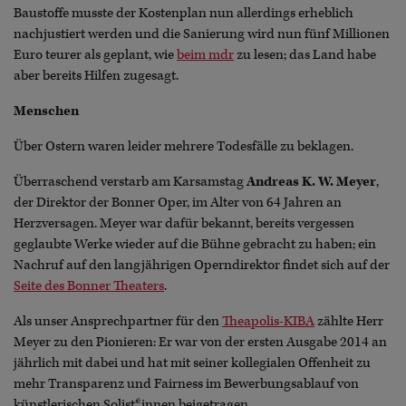
Baustoffe musste der Kostenplan nun allerdings erheblich
nachjustiert werden und die Sanierung wird nun fünf Millionen
Euro teurer als geplant, wie
beim mdr
zu lesen; das Land habe
aber bereits Hilfen zugesagt.
Menschen
Über Ostern waren leider mehrere Todesfälle zu beklagen.
Überraschend verstarb am Karsamstag
Andreas K. W. Meyer
,
der Direktor der Bonner Oper, im Alter von 64 Jahren an
Herzversagen. Meyer war dafür bekannt, bereits vergessen
geglaubte Werke wieder auf die Bühne gebracht zu haben; ein
Nachruf auf den langjährigen Operndirektor findet sich auf der
Seite des Bonner Theaters
.
Als unser Ansprechpartner für den
Theapolis-KIBA
zählte Herr
Meyer zu den Pionieren: Er war von der ersten Ausgabe 2014 an
jährlich mit dabei und hat mit seiner kollegialen Offenheit zu
mehr Transparenz und Fairness im Bewerbungsablauf von
künstlerischen Solist*innen beigetragen.