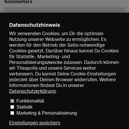
Kommentare
Datenschutzhinweis
Wir verwenden Cookies, um Dir die optimale
Nutzung unserer Webseite zu ermöglichen. Es
werden für den Betrieb der Seite notwendige
Speichern
Cookies gesetzt. Darüber hinaus kannst Du Cookies
für Statistik-, Marketing- und
Personalisierungszwecke zulassen. Dadurch können
wir Theapolis und unsere Services weiter
verbessern. Du kannst Deine Cookie-Einstellungen
jederzeit über Deinen Browser widerrufen. Weitere
Informationen findest Du in unserer
Datenschutzerklärung
.
Funktionalität
Preise und Mitgliedschaften
KIBA
Gagenspiegel
Statistik
Mediadaten
Über uns
Impressum
AGB
Datenschutz
Marketing & Personalisierung
Kontakt
Hilfe
Newsletter
Einstellungen speichern