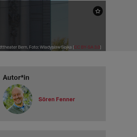
ttheater Bern, Foto: Wladyslaw Sojka [
CC BY-SA 3.0
]
Autor*in
Sören Fenner