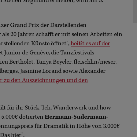
 Steffen Siegmund erhielten, wird am 5.
zer Grand Prix der Darstellenden
r als 20 Jahren schafft er mit seinen Arbeiten ein
arstellenden Künste öffnet",
heißt es auf der
let Junior de Genève, die Tanzfestivals
 Bertholet, Tanya Beyeler, fleischlin/meser,
hlberges, Jasmine Lorand sowie Alexander
r zu den Auszeichnungen und den
ält für ihr Stück "Ich, Wunderwerk und how
 5.000€ dotierten
Hermann-Sudermann-
nungspreis für Dramatik in Höhe von 3.000€
Das hier".