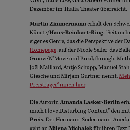
Wolff, Hans Löw, Gala Othero Winter und
Dezember im Thalia Theater überreicht.
Martin Zimmermann
erhält den Schwei
Künste/
Hans-Reinhart-Ring
. "Seit meh
eigenes Genre, das die Perspektive der D
Homepage
, auf der Nicole Seiler, das Bal
Groove’N’Move und Breakthrough, Mathieu
Joël Maillard, Antje Schupp, Manuel Sta
Giesche und Mirjam Gurtner nennt.
Meh
Preisträger*innen hier
.
Die Autorin
Amanda Lasker-Berlin
erh
much I love Disturbing Content" den mit
Preis
. Der Hermann-Sudermann-Anerken
geht an
Milena Michalek
für ihren Text "