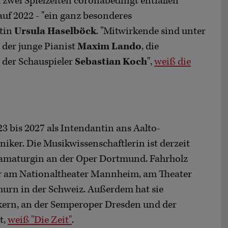
n
zwei Spielzeiten coronabedingt entfallen
auf 2022 - "ein ganz besonderes
ntin
Ursula Haselböck
. "Mitwirkende sind unter
, der junge Pianist
Maxim Lando
, die
der Schauspieler
Sebastian Koch
",
weiß die
23 bis 2027 als Intendantin ans Aalto-
iker. Die Musikwissenschaftlerin ist derzeit
ramaturgin an der Oper Dortmund. Fahrholz
r am Nationaltheater Mannheim, am Theater
hurn in der Schweiz. Außerdem hat sie
kern, an der Semperoper Dresden und der
t,
weiß "Die Zeit"
.