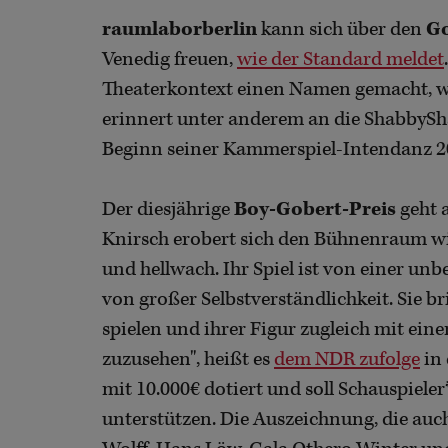
raumlaborberlin
kann sich über den
Go
Venedig freuen,
wie der Standard meldet
Theaterkontext einen Namen gemacht, w
erinnert unter anderem an die ShabbySh
Beginn seiner Kammerspiel-Intendanz 20
Der diesjährige
Boy-Gobert-Preis
geht 
Knirsch erobert sich den Bühnenraum wi
und hellwach. Ihr Spiel ist von einer unb
von großer Selbstverständlichkeit. Sie b
spielen und ihrer Figur zugleich mit ei
zuzusehen", heißt es
dem NDR zufolge
in 
mit 10.000€ dotiert und soll Schauspiel
unterstützen. Die Auszeichnung, die auc