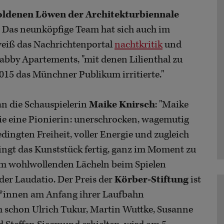
ldenen Löwen der Architekturbiennale
. Das neunköpfige Team hat sich auch im
eiß das Nachrichtenportal
nachtkritik
und
abby Apartements, "mit denen Lilienthal zu
15 das Münchner Publikum irritierte."
an die Schauspielerin
Maike Knirsch
: "Maike
e eine Pionierin: unerschrocken, wagemutig
edingten Freiheit, voller Energie und zugleich
ringt das Kunststück fertig, ganz im Moment zu
nem wohlwollenden Lächeln beim Spielen
der Laudatio. Der Preis der
Körber-Stiftung
ist
er*innen am Anfang ihrer Laufbahn
h schon Ulrich Tukur, Martin Wuttke, Susanne