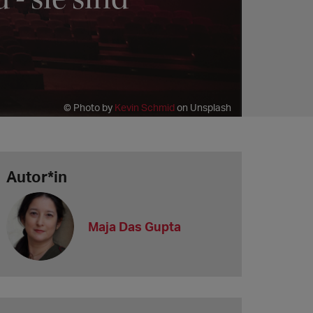
© Photo by
Kevin Schmid
on Unsplash
Autor*in
Maja Das Gupta