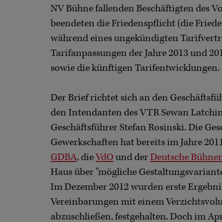
NV Bühne fallenden Beschäftigten des Vo
beendeten die Friedenspflicht (die Fried
während eines ungekündigten Tarifvertrag
Tarifanpassungen der Jahre 2013 und 20
sowie die künftigen Tarifentwicklungen.
Der Brief richtet sich an den Geschäftsf
den Intendanten des VTR Sewan Latchi
Geschäftsführer Stefan Rosinski. Die Ges
Gewerkschaften hat bereits im Jahre 20
GDBA
, die
VdO
und der
Deutsche Bühnen
Haus über "mögliche Gestaltungsvariant
Im Dezember 2012 wurden erste Ergebniss
Vereinbarungen mit einem Verzichtsvolu
abzuschließen, festgehalten. Doch im Ap