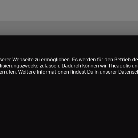
erer Webseite zu ermöglichen. Es werden für den Betrieb de
nalisierungszwecke zulassen. Dadurch können wir Theapolis un
rrufen. Weitere Informationen findest Du in unserer
Datensc
ise und Mitgliedschaften
KIBA
Gagenspiegel
Mediadaten
Über 
Impressum
AGB
Datenschutz
Kontakt
Hilfe
Newsletter