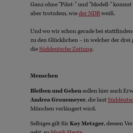
Ganz ohne "Pilot-" und "Modell-" kommt
aber trotzdem, wie
der NDR
weiß.
Und wo wir schon gerade bei stattfinde
zu den Glücklichen – in welcher der drei
die
Süddeutsche Zeitung
.
Menschen
Bleiben und Gehen
sollen hier auch Er
Andrea Gronemeyer
, die laut
Süddeutsc
München verlängert wird.
Selbiges gilt für
Kay Metzger
, dessen Ve
geht, so
Musik Heute
.