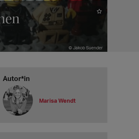
hen
© Jakob Suender
Autor*in
Marisa Wendt