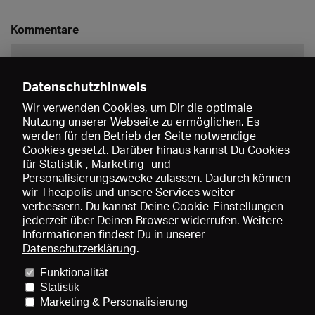
Kommentare
Datenschutzhinweis
Wir verwenden Cookies, um Dir die optimale
Nutzung unserer Webseite zu ermöglichen. Es
werden für den Betrieb der Seite notwendige
Speichern
Cookies gesetzt. Darüber hinaus kannst Du Cookies
für Statistik-, Marketing- und
Personalisierungszwecke zulassen. Dadurch können
wir Theapolis und unsere Services weiter
verbessern. Du kannst Deine Cookie-Einstellungen
jederzeit über Deinen Browser widerrufen. Weitere
Informationen findest Du in unserer
Datenschutzerklärung
.
Funktionalität
Preise und Mitgliedschaften
KIBA
Gagenspiegel
Statistik
Mediadaten
Über uns
Impressum
AGB
Datenschutz
Marketing & Personalisierung